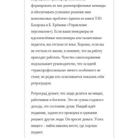
формировать из них разнопрофильные команды
и обеспечивать успешное решение ими
комплексных проблем» (цитата из книги Т.Ю.
Базарова и Б. Ерёмина «Управление
персоналом»). Если ваши менеджеры не
вдохновлённые миссионеры или талантливые
педагоги, вы отстали от века. Хорошо, если вы
не отстали от жизни, и помните, что на работу
приходят работать. Чувство самосохранения
подсказывает руководителю, что за идеей
«транспрофессионала» ничего особенного не
стоит, но редко кто осмеливается показать себя
ретроградом.
Ретроград думает, что люди делятся на нищих,
работников и богатеев. Это не сумма годового
дохода, это состояние души. Нищий ждёт
подаяния, задачи его прокорма и одевания
решают другие люди. Он просит деньги. Успех
нищего – найти наконец место, где хорошо
подают.