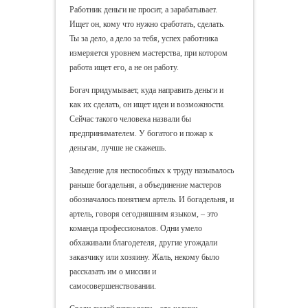
Работник деньги не просит, а зарабатывает.
Ищет он, кому что нужно сработать, сделать.
Ты за дело, а дело за тебя, успех работника
измеряется уровнем мастерства, при котором
работа ищет его, а не он работу.
Богач придумывает, куда направить деньги и
как их сделать, он ищет идеи и возможности.
Сейчас такого человека назвали бы
предпринимателем. У богатого и пожар к
деньгам, лучше не скажешь.
Заведение для неспособных к труду называлось
раньше богадельня, а объединение мастеров
обозначалось понятием артель. И богадельня, и
артель, говоря сегодняшним языком, – это
команда профессионалов. Одни умело
обхаживали благодетеля, другие угождали
заказчику или хозяину. Жаль, некому было
рассказать им о миссии и
самосовершенствовании.