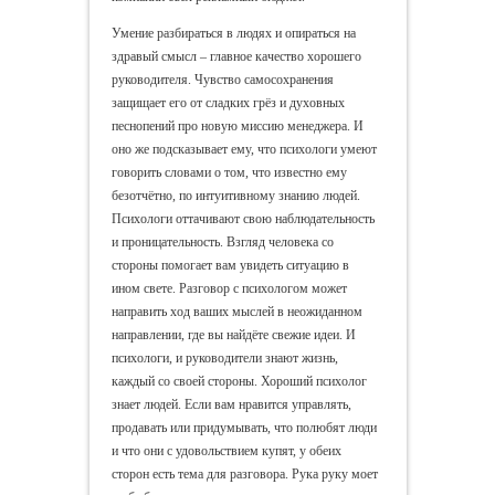
Умение разбираться в людях и опираться на
здравый смысл – главное качество хорошего
руководителя. Чувство самосохранения
защищает его от сладких грёз и духовных
песнопений про новую миссию менеджера. И
оно же подсказывает ему, что психологи умеют
говорить словами о том, что известно ему
безотчётно, по интуитивному знанию людей.
Психологи оттачивают свою наблюдательность
и проницательность. Взгляд человека со
стороны помогает вам увидеть ситуацию в
ином свете. Разговор с психологом может
направить ход ваших мыслей в неожиданном
направлении, где вы найдёте свежие идеи. И
психологи, и руководители знают жизнь,
каждый со своей стороны. Хороший психолог
знает людей. Если вам нравится управлять,
продавать или придумывать, что полюбят люди
и что они с удовольствием купят, у обеих
сторон есть тема для разговора. Рука руку моет