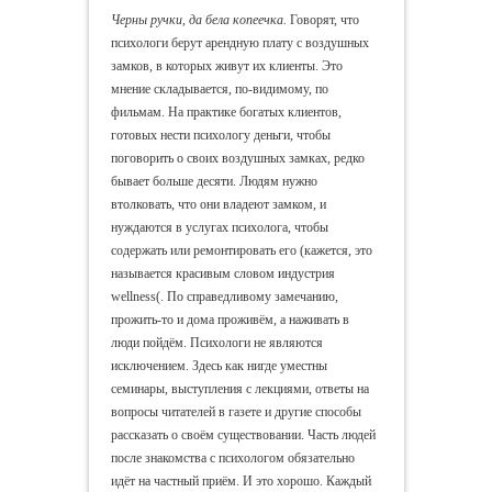
Черны ручки, да бела копеечка.
Говорят, что
психологи берут арендную плату с воздушных
замков, в которых живут их клиенты. Это
мнение складывается, по-видимому, по
фильмам. На практике богатых клиентов,
готовых нести психологу деньги, чтобы
поговорить о своих воздушных замках, редко
бывает больше десяти. Людям нужно
втолковать, что они владеют замком, и
нуждаются в услугах психолога, чтобы
содержать или ремонтировать его (кажется, это
называется красивым словом индустрия
wellness(. По справедливому замечанию,
прожить-то и дома проживём, а наживать в
люди пойдём. Психологи не являются
исключением. Здесь как нигде уместны
семинары, выступления с лекциями, ответы на
вопросы читателей в газете и другие способы
рассказать о своём существовании. Часть людей
после знакомства с психологом обязательно
идёт на частный приём. И это хорошо. Каждый