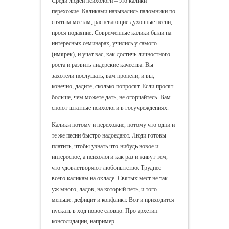
Среди людей психологи – это калики
перехожие. Каликами назывались паломники по
святым местам, распевающие духовные песни,
прося подаяние. Современные калики были на
интересных семинарах, учились у самого
(имярек), и учат вас, как достичь личностного
роста и развить лидерские качества. Вы
захотели послушать, вам пропели, и вы,
конечно, дадите, сколько попросят. Если просят
больше, чем можете дать, не огорчайтесь. Вам
споют штатные психологи в госучреждениях.
Калики потому и перехожие, потому что одни и
те же песни быстро надоедают. Люди готовы
платить, чтобы узнать что-нибудь новое и
интересное, а психологи как раз и живут тем,
что удовлетворяют любопытство. Труднее
всего каликам на окладе. Святых мест не так
уж много, ладов, на который петь, и того
меньше: дефицит и конфликт. Вот и приходится
пускать в ход новое словцо. Про архетип
консолидации, например.