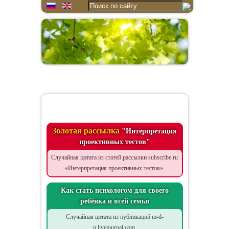
Цитата дня
Золотая рассылка
"Интерпретация
проективных тестов"
Случайная цитата из статей рассылки subscribe.ru
«Интерпретация проективных тестов».
Как стать психологом для своего
ребёнка и всей семьи
Случайная цитата из публикаций m-d-
n.livejournal.com.