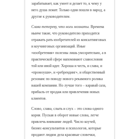
зарабатывает, как умеет и делает то, к чему у
него душа лежит. Только одни пошли в народ, а
другие к руководителям.
Слава тетереву, что ноги мохнаты.
Времена
нынче такие, что руководителю приходится
отражать рать изобретателей из консалтинговых
и коучинговых организаций. Иные
«изобретения» полезны лишь умозрительно, а в
практической сфере напоминают славословия
той или иной идее. Хороша и честь, и слава, и
«промоушн», и «ребрендинг», и общественный
резонанс по поводу нового рекамного ролика
вашей компании. Но лучше того – каравай сала,
прибыль от продаж или привлечения новых
клиентов.
Слово, слава, слыть и слух – это слова одного
корня. Пуская в оборот новые слова, легче
привлечь внимание людей. Число коучей,
бизнес-консультантов и психологов, которые
продают людям дела красивые словечки,