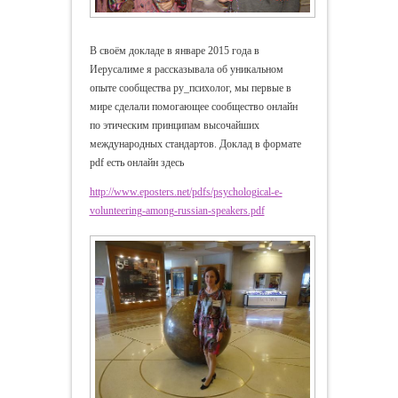
В своём докладе в январе 2015 года в
Иерусалиме я р
ассказывала об уникальном
опыте сообщества ру_психолог, мы первые в
мире сделали помогающее сообщество онлайн
по этическим принципам высочайших
международных стандартов. Доклад в формате
pdf есть онлайн здесь
http://www.eposters.net/pdfs/psychological-e-
volunteering-among-russian-speakers.pdf