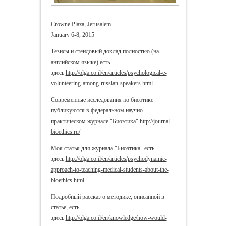
Crowne Plaza, Jerusalem
Januarу 6-8, 2015
Тезисы и стендовый доклад полностью (на
английском языке) есть
здесь
http://olga.co.il/en/articles/psychological-e-
volunteering-among-russian-speakers.html
.
Современные исследования по биоэтике
публикуются в федеральном научно-
практическом журнале "Биоэтика"
http://journal-
bioethics.ru/
Моя статья для журнала "Биоэтика" есть
здесь
http://olga.co.il/en/articles/psychodynamic-
approach-to-teaching-medical-students-about-the-
bioethics.html
.
Подробный рассказ о методике, описанной в
статье, есть
здесь
http://olga.co.il/en/knowledge/how-would-