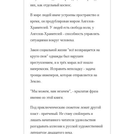
них, как отдельный космос.
В мире людей иначе устроены пространство и
время, он продублирован миром Ангелов-
Хранителей. У людей есть свобода воли, у
Ангелов-Хранителей - способность управлять
ситуациями вокруг человека.
Закон социальной жизни "всё возвращается на
круги своя" однажды был нарушен
преступлением, и в трёх мирах всё пошло
наперекосяк. Исправить неполадку - задача
троицы инженеров, которая отправляется на
Землю.
"Мы можем, нам незачем", - крылатая фраза
именно из этой книги.
Под приключенческим сюжетом лежит другой
пласт - притчевый. Не стану спойлерить и
лишать начитанного читателя удовольствия
разгадывать аллюзии к русской художественной
литературе двадцатого века.