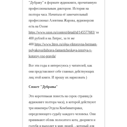
"Дубраву" в формате аудиокниги, прочитанную
профессиональным диктором. История на
полтора часа. Начитала её замечательный
профессионал Алевтина Жарова, аудиоверсия
есть на Озоне
https://www.ozon.ru/context/detail/id/145577683/
за
400 рублей и на Литрес, за те же
400
https://www.litres.ru/olga-viktorovna-bermant-
polyakova/dubrava-fantasticheskaya-istoriya-v-
kotoroy-vse-pravda/
Все эти годы я интересуюсь у читателей, как
они представляют себе главных действующих
лиц этой книги. И прошу их нарисовать )
Сюжет "Дубравы"
Это коротенькая повесть на сорок страниц (в
аудиокниге полтора часа), в которой действуют
три инженера Отдела Комбинаторики,
определяющего судьбу каждого человека. Они
принимают облик полосатого кота, дворняги и
голубя и выходят в мир людей, - который для