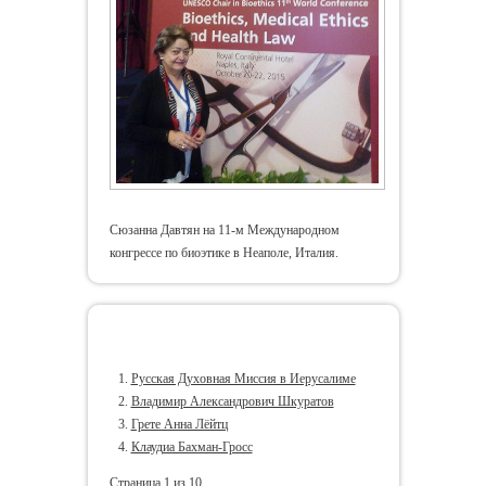
Сюзанна Давтян на 11-м Международном
конгрессе по биоэтике в Неаполе, Италия.
Еще статьи...
Русская Духовная Миссия в Иерусалиме
Владимир Александрович Шкуратов
Грете Анна Лёйтц
Клаудиа Бахман-Гросс
Страница 1 из 10