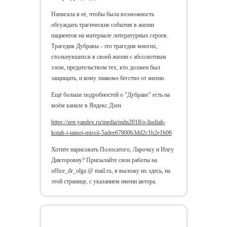
Написала я её, чтобы была возможность
обсуждать трагические события в жизни
пациентов на материале литературных героев.
Трагедия Дубравы - это трагедия многих,
столкнувшихся в своей жизни с абсолютным
злом, предательством тех, кто должен был
защищать, и кому знакомо бегство от жизни.
Ещё больше подробностей о "Дубраве" есть на
моём канале в Яндекс Дзен
https://zen.yandex.ru/media/mdn2018/o-liudiah-
kotah-i-tainoi-missii-5adee67800b3dd2c1b2e1b06
Хотите нарисовать Полосатого, Ларочку и Ингу
Дикторовну? Присылайте свои работы на
office_dr_olga @ mail.ru, я выложу их здесь, на
этой странице, с указанием имени автора.
Биоэтика