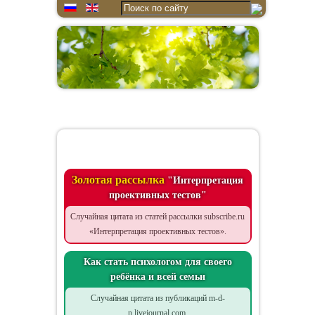
Цитата дня
Золотая рассылка
"Интерпретация
проективных тестов"
Случайная цитата из статей рассылки subscribe.ru
«Интерпретация проективных тестов».
Как стать психологом для своего
ребёнка и всей семьи
Случайная цитата из публикаций m-d-
n.livejournal.com.