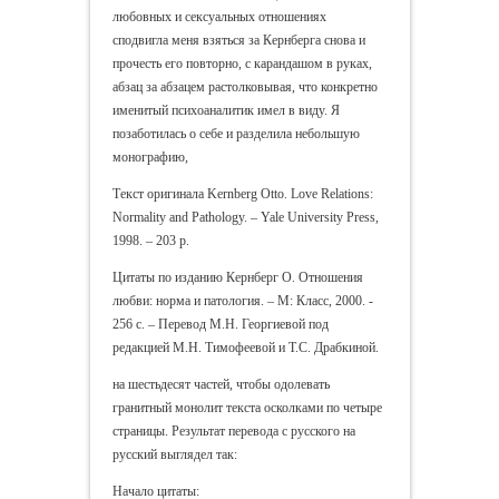
любовных и сексуальных отношениях
сподвигла меня взяться за Кернберга снова и
прочесть его повторно, с карандашом в руках,
абзац за абзацем растолковывая, что конкретно
именитый психоаналитик имел в виду. Я
позаботилась о себе и разделила небольшую
монографию,
Текст оригинала Kernberg Otto. Love Relations:
Normality and Pathology. – Yale University Press,
1998. – 203 p.
Цитаты по изданию Кернберг О. Отношения
любви: норма и патология. – М: Класс, 2000. -
256 с. – Перевод М.Н. Георгиевой под
редакцией М.Н. Тимофеевой и Т.С. Драбкиной.
на шестьдесят частей, чтобы одолевать
гранитный монолит текста осколками по четыре
страницы. Результат перевода с русского на
русский выглядел так:
Начало цитаты: