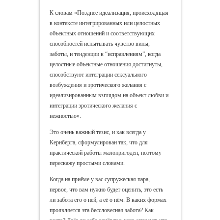
К словам «Позднее идеализация, происходящая
в контексте интегрированных или целостных
объектных отношений и соответствующих
способностей испытывать чувство вины,
заботы, и тенденции к “исправлениям”, когда
целостные объектные отношения достигнуты,
способствуют интеграции сексуального
возбуждения и эротического желания с
идеализированным взглядом на объект любви и
интеграции эротического желания с
нежностью».
Это очень важный тезис, и как всегда у
Кернберга, сформулирован так, что для
практической работы малопригоден, поэтому
перескажу простыми словами.
Когда на приёме у вас супружеская пара,
первое, что вам нужно будет оценить, это есть
ли забота его о ней, а её о нём. В каких формах
проявляется эта бессловесная забота? Как