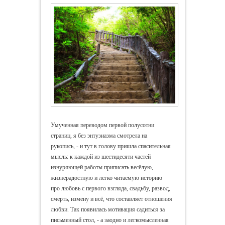
Умученная переводом первой полусотни
страниц, я без энтузиазма смотрела на
рукопись, - и тут в голову пришла спасительная
мысль: к каждой из шестидесяти частей
изнуряющей работы приписать весёлую,
жизнерадостную и легко читаемую историю
про любовь с первого взгляда, свадьбу, развод,
смерть, измену и всё, что составляет отношения
любви. Так появилась мотивация садиться за
письменный стол, - а заодно и легкомысленная