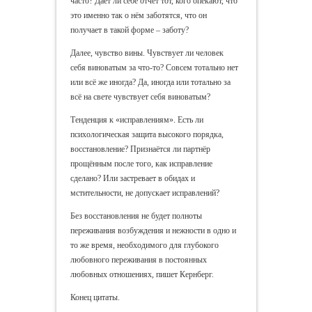
часто? Даёт ли себе отчёт тот, кого опекают, что
это именно так о нём заботятся, что он
получает в такой форме – заботу?
Далее, чувство вины. Чувствует ли человек
себя виноватым за что-то? Совсем тотально нет
или всё же иногда? Да, иногда или тотально за
всё на свете чувствует себя виноватым?
Тенденция к «исправлениям». Есть ли
психологическая защита высокого порядка,
восстановление? Признаётся ли партнёр
прощённым после того, как исправление
сделано? Или застревает в обидах и
мстительности, не допускает исправлений?
Без восстановления не будет полноты
переживания возбуждения и нежности в одно и
то же время, необходимого для глубокого
любовного переживания в постоянных
любовных отношениях, пишет Кернберг.
Конец цитаты.