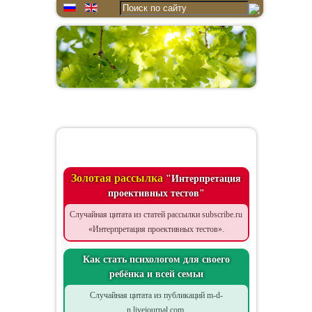
Цитата дня
Золотая рассылка
"Интерпретация
проективных тестов"
Случайная цитата из статей рассылки subscribe.ru
«Интерпретация проективных тестов».
Как стать психологом для своего
ребёнка и всей семьи
Случайная цитата из публикаций m-d-
n.livejournal.com.