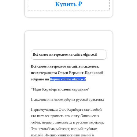
Купить ₽
Психоаналитические дебри
Всё самое интересное на сайте olga.co.il
Всё самое интересное на сайте психолога,
психотерапевта Ольги Бермант-Поляковой
собрано на
Карте сайта olga.co.il
"Идеи Кернберга, слова народные"
Психоаналитические дебри в русской трактовке
Первомучеником Отто Кернберга стал любой,
кто пытался прочесть его книгу
Отношения
любви: норма и патология
в русском переводе.
Это нечитабельный текст, полный глубоких
мыслей. Именно квинтэссенция знаний о