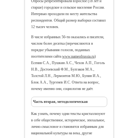
Опросы репрезентировали взрослое (18 лет и
старше) городское и сельское население России.
Интервью проходили по месту жительства
респондентов. Общий размер выборки составил
12 тысяч человек.
В числе избранных 50-ти оказались и писатели,
числом более десятка (перечисляются в
порядке убывания голосов, поданных
посетителями сайта
www.nameofrussia.ru
)
Есенин С.А., Пушкин А.С., Чехов А.П., Гоголь
Н.В., Достоевский Ф.М., Булгаков М.А.,
Толстой Л.Н., Лермонтов М.Ю., Бунин И.А.,
Блок А.А., Тургенев И.С. Ответа на вопрос,
почему именно они, социология не даёт.
Часть вторая, методологическая
Как узнать, почему одни тексты кристаллизуют
в себе общественное, историческое, эпохальное,
лично-смысловое и становятся избранным для
национальной культуры на века, другие