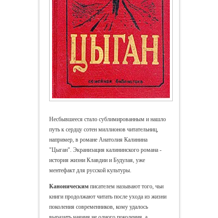
Несбывшееся стало сублимированным и нашло
путь к сердцу сотен миллионов читательниц,
например, в романе Анатолия Калинина
"Цыган". Экранизация калининского романа -
история жизни Клавдии и Будулая, уже
ментефакт для русской культуры.
Каноническим
писателем называют того, чьи
книги продолжают читать после ухода из жизни
поколения современников, кому удалось
выразить чаяния не одного поколения, а