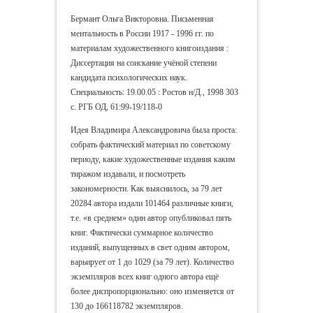
Бермант Ольга Викторовна. Письменная
ментальность в России 1917 - 1996 гг. по
материалам художественного книгоиздания :
Диссертация на соискание учёной степени
кандидата психологических наук.
Специальность: 19.00.05 : Ростов н/Д., 1998 303
c. РГБ ОД, 61:99-19/118-0
Идея Владимира Александровича была проста:
собрать фактический материал по советскому
периоду, какие художественные издания каким
тиражом издавали, и посмотреть
закономерности. Как выяснилось, з
а 79 лет
20284 автора издали 101464 различные книги,
т.е. «в среднем» один автор опубликовал пять
книг. Фактически суммарное количество
изданий, выпущенных в свет одним автором,
варьирует от 1 до 1029 (за 79 лет). Количество
экземпляров всех книг одного автора ещё
более диспропорционально: оно изменяется от
130 до 166118782 экземпляров.