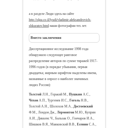
а в разделе Люди здесь на сайте
http://olga.co.il/lyudi/vladimir-aleksandrovich-
shkuratov.html
наши фотографии тех лет.
Вместо заключения
Диссертационное исследование 1998 года
обнаружило следующее ранговое
распределение авторов по сумме тиражей 1917-
1996 годов (в порядке убывания, первая
двадцатка; жирным шрифтом выделены имена,
названные в опросе о наиболее значимых
людях России):
Толстой
Л.Н., Горький М.,
Пушкин
А.С.,
Чехов
А.П., Тургенев И.С.,
Гоголь
Н.В.,
Толстой А.Н., Шолохов М.А.,
Достоевский
Ф.М., Лондон Дж.,
Лермонтов
М.Ю., Куприн
А.И., Диккенс Ч., Бальзак О., Гончаров И.А.,
Шишков В.Я., Маяковский В.В.,
Есенин
С.А.,