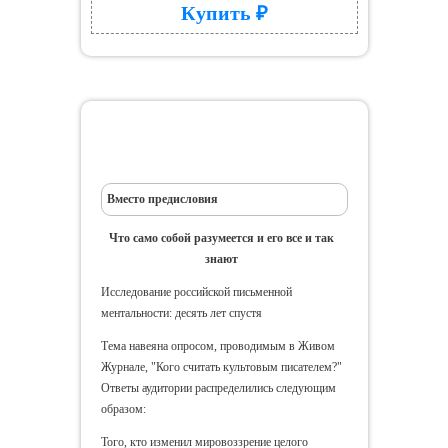
Купить ₽
Письменная ментальность:
материалы диссертации
Вместо предисловия
Что само собой разумеется и его все и так
знают
Исследование российской письменной
ментальности: десять лет спустя
Тема навеяна опросом, проводимым в Живом
Журнале, "Кого считать культовым писателем?"
Ответы аудитории распределились следующим
образом:
Того, кто изменил мировоззрение целого