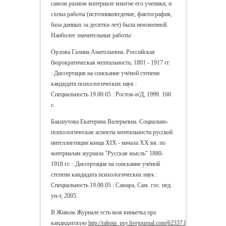
самом разном материале многие его ученики, и
схема работы (источниковедение, фактография,
база данных за десятки лет) была неизменной.
Наиболее значительные работы:
Орлова Галина Анатольевна. Российская
бюрократическая ментальность, 1801 - 1917 гг.
: Диссертация на соискание учёной степени
кандидата психологических наук :
Специальность 19.00.05 : Ростов-н/Д, 1999. 160
с.
Бакшутова Екатерина Валерьевна. Социально-
психологические аспекты ментальности русской
интеллигенции конца XIX - начала ХХ вв. по
материалам журнала "Русская мысль" 1880-
1918 гг. : Диссертация на соискание учёной
степени кандидата психологических наук :
Специальность 19.00.05 : Самара, Сам. гос. пед.
ун-т, 2005.
В Живом Журнале есть моя виньетка про
кандидатскую
http://rabota_psy.livejournal.com/62337.html
,