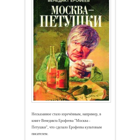
Несказанное стало изречённым, например, в
книге Венедикта Ерофеева "Москва -
Петушки", что сделало Ерофеева культовым
писателем.