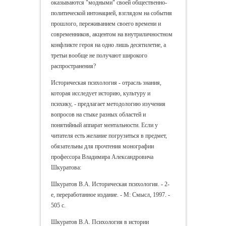
оказываются "модными" своей общественно-
политической интонацией, взглядом на события
прошлого, переживанием своего времени и
современников, акцентом на внутриличностном
конфликте героя на одно лишь десятилетие, а
третьи вообще не получают широкого
распространения?
Историческая психология - отрасль знания,
которая исследует историю, культуру и
психику, - предлагает методологию изучения
вопросов на стыке разных областей и
понятийный аппарат ментальности. Если у
читателя есть желание погрузиться в предмет,
обязательны для прочтения монографии
профессора Владимира Александровича
Шкуратова:
Шкуратов В.А. Историческая психология. - 2-
е, переработанное издание. - М: Смысл, 1997. -
505 с.
Шкуратов В.А. Психология в истории