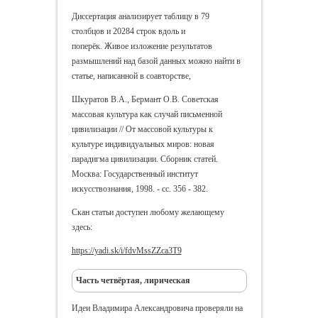
Диссертация анализирует таблицу в 79
столбцов и 20284 строк вдоль и
поперёк.
Живое изложение результатов
размышлений над базой данных можно найти в
статье, написанной в соавторстве,
Шкуратов В.А., Бермант О.В. Советская
массовая культура как случай письменной
цивилизации // От массовой культуры к
культуре индивидуальных миров: новая
парадигма цивилизации. Сборник статей.
Москва: Государственный институт
искусствознания, 1998. - сс. 356 - 382.
Скан статьи доступен любому желающему
здесь:
https://yadi.sk/i/fdvMssZZca3T9
Часть четвёртая, лирическая
Идеи Владимира Александровича проверяли на