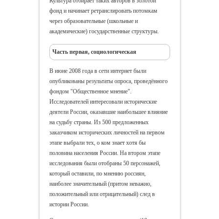
Культура отбирает таких авторов в золотой
фонд и начинает ретранслировать потомкам
через образовательные (школьные и
академические) государственные структуры.
Часть первая, социологическая
В июне 2008 года в сети интернет были
опубликованы результаты опроса, проведённого
фондом "Общественное мнение".
Исследователей интересовали исторические
деятели России, оказавшие наибольшее влияние
на судьбу страны. Из 500 предложенных
заказчиком исторических личностей на первом
этапе выбрали тех, о ком знает хотя бы
половина населения России. На втором этапе
исследования были отобраны 50 персонажей,
который оставили, по мнению россиян,
наиболее значительный (притом неважно,
положительный или отрицательный) след в
истории России.