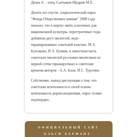
Дюма А. - отец, Салтыков-Щедрин М.Е.
Десять лет спустя, социологический опрос
"Фонда Общественное мнение" 2008 года
показал, что в корпус имён, ключевых для
национальной культуры, перестроечные годы
добавили двух писателей, недо-
тиражированных советской властью: М.А.
Булгакова, И.А. Бунина, и заместили часть
советских писателей русскими писателями из
первой сотни тиражируемых в советские
времена авторов - А.А. Блок, И.С. Тургенев.
Собственно, вывод диссертации о том, что
советская ментальность в своей основе
ментальность дореволюционная, опрос только
подтвердил...
ОФИЦИАЛЬНЫЙ САЙТ
ОЛЬГИ БЕРМАНТ-