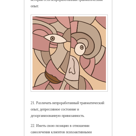
опыт.
21. Различать непроработанный травматический
опыт, депрессивное состояние и
дезорганизованную привязанность.
22. Иметь свою позицию в отношении
самолечения клиентов психоактивными