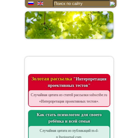
Цитата дня
Золотая рассылка
"Интерпретация
проективных тестов"
Случайная цитата из статей рассылки subscribe.ru
«Интерпретация проективных тестов».
Как стать психологом для своего
ребёнка и всей семьи
Случайная цитата из публикаций m-d-
n.livejournal.com.