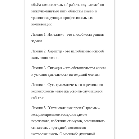
объём самостоятельной работы слушателей по
нижеупомянутым пяти областям знаний и
тренинг следующих профессиональных
компетенций:
Лекция 1. Интеллект - это способность решать
задачи.
Лекция 2. Характер - это излюбленный способ
жить свою жизнь.
Лекция 3. Ситуация - это обстоятельства жизни
и условия деятельности на текущий момент.
Лекция 4. Суть травматического переживания -
неспособность человека усвоить случившееся
событие.
Лекция 5. "Остановленное время" травмы -
неподконтрольное воспроизведение
пережитого, избегание стимулов, ассоциативно
связанных с трагедией, постоянная
настороженность. О масштабе душевной