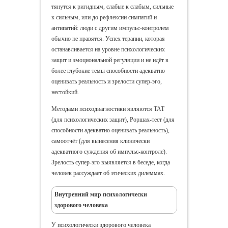
тянутся к ригидным, слабые к слабым, сильные
к сильным, или до рефлексии симпатий и
антипатий: люди с другим импульс-контролем
обычно не нравятся. Успех терапии, которая
останавливается на уровне психологических
защит и эмоциональной регуляции и не идёт в
более глубокие темы способности адекватно
оценивать реальность и зрелости супер-эго,
нестойкий.
Методами психодиагностики являются ТАТ
(для психологических защит), Роршах-тест (для
способности адекватно оценивать реальность),
самоотчёт (для вынесения клинически
адекватного суждения об импульс-контроле).
Зрелость супер-эго выявляется в беседе, когда
человек рассуждает об этических дилеммах.
Внутренний мир психологически
здорового человека
У психологически здорового человека