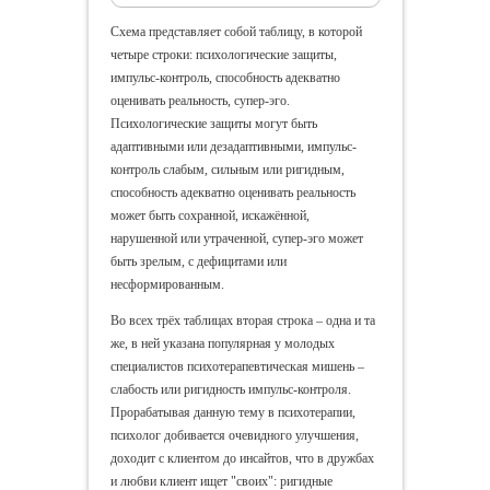
Схема представляет собой таблицу, в которой
четыре строки: психологические защиты,
импульс-контроль, способность адекватно
оценивать реальность, супер-эго.
Психологические защиты могут быть
адаптивными или дезадаптивными, импульс-
контроль слабым, сильным или ригидным,
способность адекватно оценивать реальность
может быть сохранной, искажённой,
нарушенной или утраченной, супер-эго может
быть зрелым, с дефицитами или
несформированным.
Во всех трёх таблицах вторая строка – одна и та
же, в ней указана популярная у молодых
специалистов психотерапевтическая мишень –
слабость или ригидность импульс-контроля.
Прорабатывая данную тему в психотерапии,
психолог добивается очевидного улучшения,
доходит с клиентом до инсайтов, что в дружбах
и любви клиент ищет "своих": ригидные