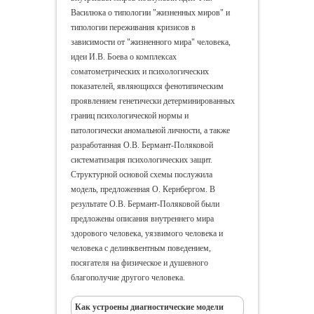
Василюка о типологии "жизненных миров" и
типологии переживания кризисов в
зависимости от "жизненного мира" человека,
идеи И.В. Боева о комплексах
соматометрических и психологических
показателей, являющихся фенотипическим
проявлением генетически детерминированных
границ психологической нормы и
патологически аномальной личности, а также
разработанная О.В. Бермант-Поляковой
систематизация психологических защит.
Структурной основой схемы послужила
модель, предложенная О. Кернбергом. В
результате О.В. Бермант-Поляковой были
предложены описания внутреннего мира
здорового человека, уязвимого человека и
человека с делинквентным поведением,
посягателя на физическое и душевного
благополучие другого человека.
Как устроены диагностические модели