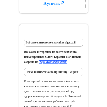
Купить ₽
Жизнь после травмы
Всё самое интересное на сайте olga.co.il
Всё самое интересное на сайте психолога,
психотерапевта Ольги Бермант-Поляковой
собрано на
Карте сайта olga.co.il
Психодиагностика по принципу "миров"
В экспертной психодиагностической практике
клинические диагностические модели не могут
дать ответа на вопрос, интересующий суд:
здоров или нездоров обследуемый? Отправной
точкой для составления рабочих схем трёх
внутренних миров послужили идеи Ф.Е.