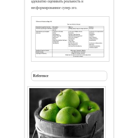
адекватно оценивать реальность и
несформированное супер-эго.
Reference