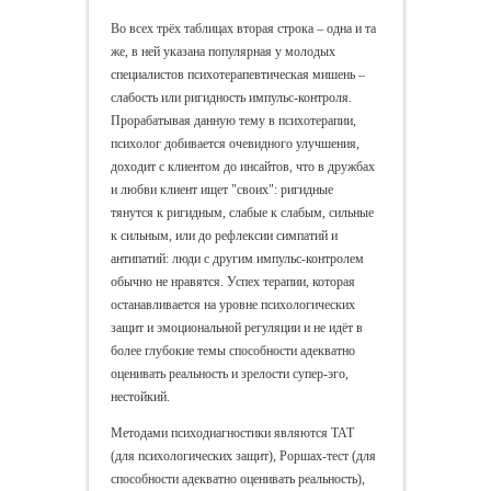
Во всех трёх таблицах вторая строка – одна и та
же, в ней указана популярная у молодых
специалистов психотерапевтическая мишень –
слабость или ригидность импульс-контроля.
Прорабатывая данную тему в психотерапии,
психолог добивается очевидного улучшения,
доходит с клиентом до инсайтов, что в дружбах
и любви клиент ищет "своих": ригидные
тянутся к ригидным, слабые к слабым, сильные
к сильным, или до рефлексии симпатий и
антипатий: люди с другим импульс-контролем
обычно не нравятся. Успех терапии, которая
останавливается на уровне психологических
защит и эмоциональной регуляции и не идёт в
более глубокие темы способности адекватно
оценивать реальность и зрелости супер-эго,
нестойкий.
Методами психодиагностики являются ТАТ
(для психологических защит), Роршах-тест (для
способности адекватно оценивать реальность),