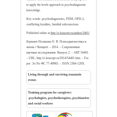
to apply the levels approach to psychodiagnostic
knowledge.
Key words: psychodiagnostics, PDM, OPD-2,
conflicting loyalties, familial subconscious
Published online at
http://e-koncept.ru/author/2461/
Бермант-Полякова О. В. Психодиагностика и
жизнь // Концепт. – 2014. – Современные
научные исследования. Выпуск 2. – ART 54461.
– URL: http://e-koncept.ru/2014/54461.htm. – Гос.
рег. Эл No ФС 77-49965. – ISSN 2304-120X.
Living through and surviving traumatic
events
Training program for caregivers:
psychologists, psychotherapists, psychiatrists
and social workers