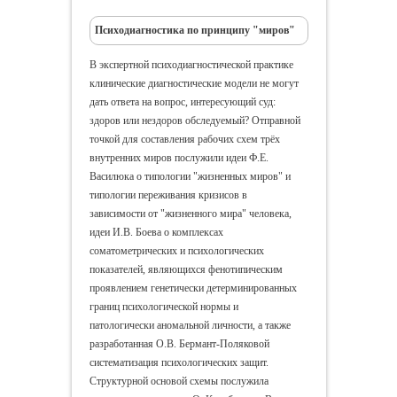
Психодиагностика по принципу "миров"
В экспертной психодиагностической практике
клинические диагностические модели не могут
дать ответа на вопрос, интересующий суд:
здоров или нездоров обследуемый? Отправной
точкой для составления рабочих схем трёх
внутренних миров послужили идеи Ф.Е.
Василюка о типологии "жизненных миров" и
типологии переживания кризисов в
зависимости от "жизненного мира" человека,
идеи И.В. Боева о комплексах
соматометрических и психологических
показателей, являющихся фенотипическим
проявлением генетически детерминированных
границ психологической нормы и
патологически аномальной личности, а также
разработанная О.В. Бермант-Поляковой
систематизация психологических защит.
Структурной основой схемы послужила