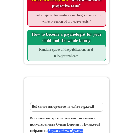
projective tests"
Random quote from articles mailing subscribe.ru
«Interpretation of projective tests."
How to become a psychologist for your
child and the whole family
Random quote of the publications m-d-
n.livejournal.com.
How to Live a Joyful Life after
Trauma
Всё самое интересное на сайте olga.co.il
Всё самое интересное на сайте психолога,
психотерапевта Ольги Бермант-Поляковой
собрано на
Карте сайта olga.co.il