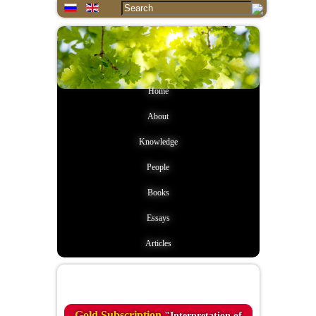
Home
About
Knowledge
People
Books
Essays
Articles
Quote of the day
Gold Subscription
"Interpretation of