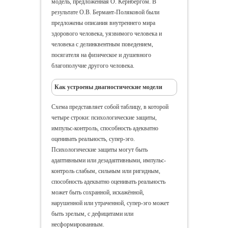
модель, предложенная О. Кернбергом. В
результате О.В. Бермант-Поляковой были
предложены описания внутреннего мира
здорового человека, уязвимого человека и
человека с делинквентным поведением,
посягателя на физическое и душевного
благополучие другого человека.
Как устроены диагностические модели
Схема представляет собой таблицу, в которой
четыре строки: психологические защиты,
импульс-контроль, способность адекватно
оценивать реальность, супер-эго.
Психологические защиты могут быть
адаптивными или дезадаптивными, импульс-
контроль слабым, сильным или ригидным,
способность адекватно оценивать реальность
может быть сохранной, искажённой,
нарушенной или утраченной, супер-эго может
быть зрелым, с дефицитами или
несформированным.