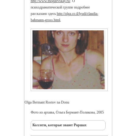
http://www.mogilevskay.ru/
. О
психодраматической группе
подробнее
рассказано здесь
http://olga.co.il/lyudi/claudia-
bahmann-gross.html
,
Olga Bermant Rostov na Donu
Фото из архива, Ольга Бермант-Полякова, 2005
Коллеги, которые знают Роршах