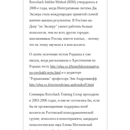
Rorschach Inkblot Method (RIM) утвердилось в
2000-е годы, когда Интегративная система Дж.
Экснера стала международно принятой схемой
контент-анализа результатов. В Ростове-на-
Дону "по Экснеру" умеют работать больше
психологов, чем во всех других городах-
миллионниках России, вместе взятых, - потому
что их этому научили я и мои коллеги.
О своём увлечении тестом Роршаха я уже
писала, когда рассказывала о Хрестоматии по
Роршах-тесту
http://olga.co.il/knigi/khrestomatiya-
po-rorshakh-testu.html
и о редакторе
"Роршахианы" профессоре Энн Андроникофф
http://olga.co.il/en/people/ann-andronikoff.html
.
Семинары Rorschach Training Group проходили
в 2003-2006 годах, и они не состоялись бы, если
бы не организационная поддержка моей
коллеги по Ростовской психодраматической
группе, психолога и психотерапевта, кандидата
психологических наук Елены Могилевской