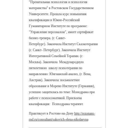
"Пренатальная психология и психология
материнства" в Ростовском Государственном
Университете. Прошла курс повышения
квалификации в Южно-Российский
Гуманитарном Институте по программе:
"Управление персоналом", имеет сертификат
бизнес-тренера. (г. Санкт-
Петербург). Закончила Институт Сказкотерапии
(г. Санкт- Петербург). Закончила Институт
Интегративной Семейной Терапии. (г.
Москва).
Закончила Международную
пятилетнюю школу психотерапии по
направлению: Юнгианский анализ, (г. Вена,
Австрия).
Закончила: восьмилетнее
образование в Морено Институте (Германия),
успешно защитилась по теме: Монодрама при
работе с психосоматикой. Присвоена
квалификация: Психодрама терапевт.
Практикует в Ростове-на-Дону
http://rezonans-
rnd.ru/consultant/sakovich-elena-nikolaevna