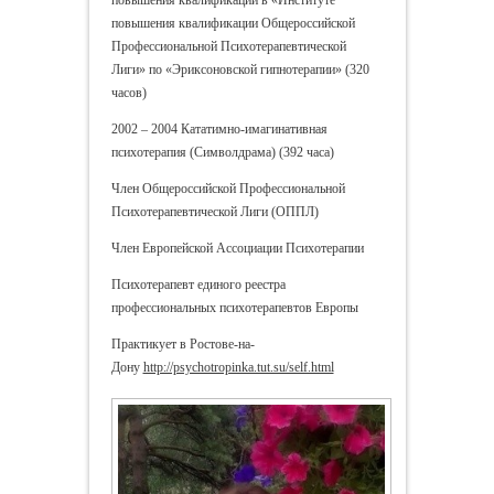
повышения квалификации в «Институте
повышения квалификации Общероссийской
Профессиональной Психотерапевтической
Лиги» по «Эриксоновской гипнотерапии» (320
часов)
2002 – 2004 Кататимно-имагинативная
психотерапия (Символдрама) (392 часа)
Член Общероссийской Профессиональной
Психотерапевтической Лиги (ОППЛ)
Член Европейской Ассоциации Психотерапии
Психотерапевт единого реестра
профессиональных психотерапевтов Европы
Практикует в Ростове-на-
Дону
http://psychotropinka.tut.su/self.html