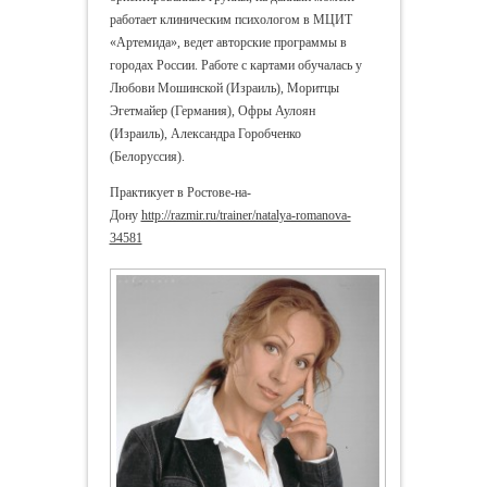
работает клиническим психологом в МЦИТ
«Артемида», ведет авторские программы в
городах России. Работе с картами обучалась у
Любови Мошинской (Израиль), Моритцы
Эгетмайер (Германия), Офры Аулоян
(Израиль), Александра Горобченко
(Белоруссия).
Практикует в Ростове-на-
Дону
http://razmir.ru/trainer/natalya-romanova-
34581