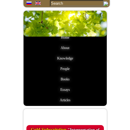
Home
About
Knowledge
People
Books
Essays
Articles
Quote of the day
Gold Subscription
"Interpretation of