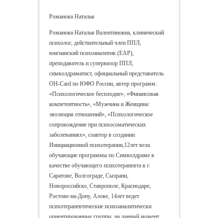
Романова Наталья
Романова Наталья Валентиновна, клинический
психолог, действительный член ППЛ,
юнгианский психоаналитик (ЕАР),
преподаватель и супервизор ППЛ,
символдраматист, официальный представитель
ОН-Card по ЮФО России, автор программ:
«Психологическое бесплодие», «Финансовая
компетентность», «Мужчина и Женщина:
эволюция отношений», «Психологическое
сопровождение при психосоматических
заболеваниях», соавтор в создании
Инициационной психотерапии,12лет вела
обучающие программы по Символдраме в
качестве обучающего психотерапевта в г.
Саратове, Волгограде, Сызрани,
Новороссийске, Ставрополе, Краснодаре,
Ростове-на-Дону, Азове, 14лет ведет
психотерапевтические психоаналитически
ориентированные группы, на данный момент