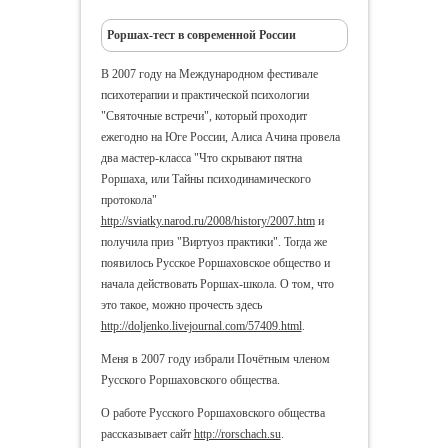
Роршах-тест в современной России
В 2007 году на Международном фестивале
психотерапии и практической психологии
"Святочные встречи", который проходит
ежегодно на Юге России, Алиса Ачина провела
два мастер-класса "Что скрывают пятна
Роршаха, или Тайны психодинамического
протокола"
http://sviatky.narod.ru/2008/history/2007.htm
и
получила приз "Виртуоз практики". Тогда же
появилось Русское Роршаховское общество и
начала действовать Роршах-школа. О том, что
это такое, можно прочесть здесь
http://doljenko.livejournal.com/57409.html
.
Меня в 2007 году избрали Почётным членом
Русского Роршаховского общества.
О работе Русского Роршаховского общества
рассказывает сайт
http://rorschach.su
.