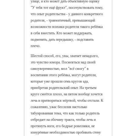
улице, и кто может дать объективную оценку
"У тебя тот ещё фрукт", посочувствовать тому,
что опыт родительства - у данного конкретного
родителя, - травматичный, превышающий
возможности психики родителя такого ребёнка
в себя вместить. Кто может поддержать,
подменить, дать передышку, - подставить
плечо.
Шестой способ, его, увы, хватает ненадолго,
это чувство юмора. Посмеяться над своей
самоуверенностью, мол "всё смогу" в
воспитании этого ребёнка, могут родители,
которые уже прошли семь кругов ада,
приобретая родительский опыт. На третьем
круге смеётся плохо, на пятом вообще хочется
лечь и притвориться мёртвой, чтобы отстали. К
сожалению, ужас бессилия настолько
табуированная тема, что как только родитель
отбредает на обочину тракта, чтобы лечь и
протянуть ноги, его бодрые ровесники, не
изнурённые необходимостью пробивать стену