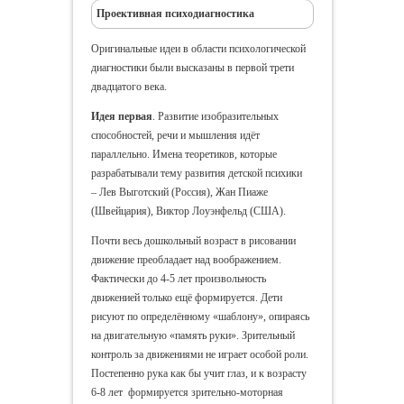
Проективная психодиагностика
Оригинальные идеи в области психологической
диагностики были высказаны в первой трети
двадцатого века.
Идея первая
. Развитие изобразительных
способностей, речи и мышления идёт
параллельно. Имена теоретиков, которые
разрабатывали тему развития детской психики
– Лев Выготский (Россия), Жан Пиаже
(Швейцария), Виктор Лоуэнфельд (США).
Почти весь дошкольный возраст в рисовании
движение преобладает над воображением.
Фактически до 4-5 лет произвольность
движенией только ещё формируется. Дети
рисуют по определённому «шаблону», опираясь
на двигательную «память руки». Зрительный
контроль за движениями не играет особой роли.
Постепенно рука как бы учит глаз, и к возрасту
6-8 лет формируется зрительно-моторная