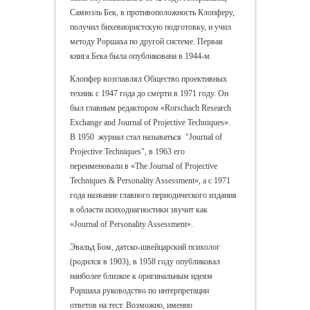
Самюэль Бек, в противоположность Клопферу,
получил бихевиористскую подготовку, и учил
методу Роршаха по другой системе. Первая
книга Бека была опубликована в 1944-м.
Клопфер возглавлял Общество проективных
техник с 1947 года до смерти в 1971 году. Он
был главным редактором «Rorschach Research
Exchange and Journal of Projective Techniques».
В 1950 журнал стал называться "Journal of
Projective Techniques", в 1963 его
переименовали в «The Journal of Projective
Techniques & Personality Assessment», а с 1971
года название главного периодического издания
в области психодиагностики звучит как
«Journal of Personality Assessment».
Эвальд Бом, датско-швейцарский психолог
(родился в 1903), в 1958 году опубликовал
наиболее близкое к оригинальным идеям
Роршаха руководство по интерпретации
ответов на тест. Возможно, именно