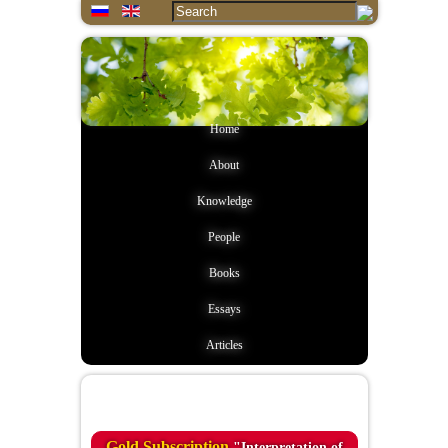
Home
About
Knowledge
People
Books
Essays
Articles
Quote of the day
Gold Subscription
"Interpretation of