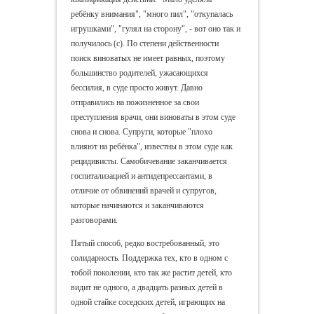
ребёнку внимания", "много пил", "откупалась
игрушками", "гулял на сторону", - вот оно так и
получилось (с). По степени действенности
поиск виноватых не имеет равных, поэтому
большинство родителей, ужасающихся
бессилия, в суде просто живут. Давно
отправились на пожизненное за свои
преступления врачи, они виноваты в этом суде
снова и снова. Супруги, которые "плохо
влияют на ребёнка", известны в этом суде как
рецидивисты. Самобичевание заканчивается
госпитализацией и антидепрессантами, в
отличие от обвинений врачей и супругов,
которые начинаются и заканчиваются
разговорами.
Пятый способ, редко востребованный, это
солидарность. Поддержка тех, кто в одном с
тобой поколении, кто так же растит детей, кто
видит не одного, а двадцать разных детей в
одной стайке соседских детей, играющих на