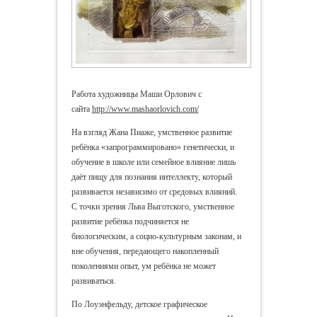
Работа художницы Маши Орлович с
сайта
http://www.mashaorlovich.com/
На взгляд Жана Пиаже, умственное развитие
ребёнка «запрограммировано» генетически, и
обучение в школе или семейное влияние лишь
даёт пищу для познания интеллекту, который
развивается независимо от средовых влияний.
С точки зрения Льва Выготского, умственное
развитие ребёнка подчиняется не
биологическим, а социо-культурным законам, и
вне обучения, передающего накопленный
поколениями опыт, ум ребёнка не может
развиваться.
По Лоуэнфельду, детское графическое