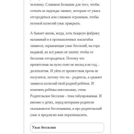
человеку. Слишком большим для того, чтобы
соткать из надежды занавес, которым от ужаса
отгородиться или слишком огромным, чтобы
пеленой иллюзий ужас прикрыть.
А бывает жизнь, когда, хоть ткацкую фабрику
налаживай и в промышленных масштабах
занавеси, скрывающие ужас бессилий, на-гора
выдавай, их всё равно не хватит, чтобы от
бессилия отгородиться. Потому что
препятствия на пути стоят не месяц и не год, -
десятилетия. И уйти от препятствия прочь не
получится, потому что ты - родитель, а срывает
занавеси иллюзий твой родной ребёнок. И
изменить ребёнка невозможно, стена.
Родительское бессилие - тема табуированная. И
именно о детях, перед которыми родители
оказываются бессильными, и про родительский
ужас я предлагаю вам поразмышлять
.
Ужас бессилия