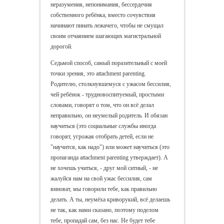
неразумения, непонимания, бессердечия
собственного ребёнка, вместо сочувствия
начинают пинать лежачего, чтобы не смущал
своим отчаянием шагающих магистральной
дорогой.
Седьмой способ, самый поразительный с моей
точки зрения, это attachment parenting.
Родителю, столкнувшемуся с ужасом бессилия,
чей ребёнок - трудновоспитуемый, простыми
словами, говорят о том, что он всё делал
неправильно, он неумелый родитель. И обязан
научиться (это социальные службы иногда
говорят, угрожая отобрать детей, если не
"научится, как надо") или может научиться (это
пропаганда attachment parenting утверждает). А
не хочешь учиться, - друг мой ситный, - не
жалуйся нам на свой ужас бессилия, сам
виноват, мы говорили тебе, как правильно
делать. А ты, неумёха криворукий, всё делаешь
не так, как нами сказано, поэтому поделом
тебе, пропадай сам, без нас. Не будет тебе