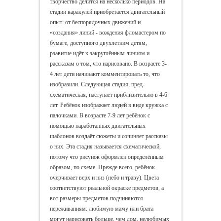
творчество делится на несколько периодов. На
стадии каракулей приобретается двигательный
опыт: от беспорядочных движений и
«создания» линий - вождения фломастером по
бумаге, доступного двухлетним детям,
рзавитие идёт к закруглённым линиям и
рассказам о том, что нарисовано. В возрасте 3-
4 лет дети начинают комментировать то, что
изобразили. Следующая стадия, пред-
схематическая, наступает приблизительно в 4-6
лет. Ребёнок изображает людей в виде кружка с
палочками. В возрасте 7-9 лет ребёнок с
помощью наработанных двигательных
шаблонов воздаёт сюжеты и сочиняет рассказы
о них. Эта стадия называется схематической,
потому что рисунок оформлен определённым
образом, по схеме. Прежде всего, ребёнок
очерчивает верх и низ (небо и траву). Цвета
соответствуют реальной окраске предметов, а
вот размеры предметов подчиняются
переживаниям: любимую маму или брата
могут нарисовать больше, чем дом, нелюбимых