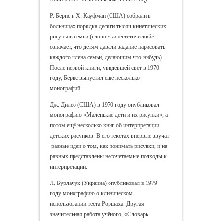
Р. Бёрнс и Х. Кауфман (США) собрали в
больницах порядка десяти тысяч кинетических
рисунков семьи (слово «кинестетический»
означает, что детям давали задание нарисовать
каждого члена семьи, делающим что-нибудь).
После первой книги, увидевшей свет в 1970
году, Бёрнс выпустил ещё несколько
монографий.
Дж. Дилео (США) в 1970 году опубликовал
монографию «Маленькие дети и их рисунки», а
потом ещё несколько книг об интерпретации
детских рисунков. В его текстах впервые звучат
разные идеи о том, как понимать рисунки, и на
равных представлены несочетаемые подходы к
интерпретации.
Л. Бурлачук (Украина) опубликовал в 1979
году монографию о клиническом
использовании теста Роршаха. Другая
значительная работа учёного, «Словарь-