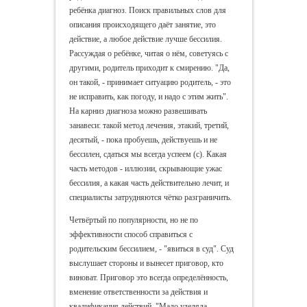
ребёнка диагноз. Поиск правильных слов для
описания происходящего даёт занятие, это
действие, а любое действие лучше бессилия.
Рассуждая о ребёнке, читая о нём, советуясь с
другими, родитель приходит к смирению. "Да,
он такой, - принимает ситуацию родитель, - это
не исправить, как погоду, и надо с этим жить".
На карниз диагноза можно развешивать
занавеси: такой метод лечения, этакий, третий,
десятый, - пока пробуешь, действуешь и не
бессилен, сдаться мы всегда успеем (с). Какая
часть методов - иллюзии, скрывающие ужас
бессилия, а какая часть действительно лечит, и
специалисты затрудняются чётко разграничить.
Четвёртый по популярности, но не по
эффективности способ справиться с
родительским бессилием, - "явиться в суд". Суд
выслушает стороны и вынесет приговор, кто
виноват. Приговор это всегда определённость,
вменение ответственности за действия и
квалификация действий. "Мало уделяла