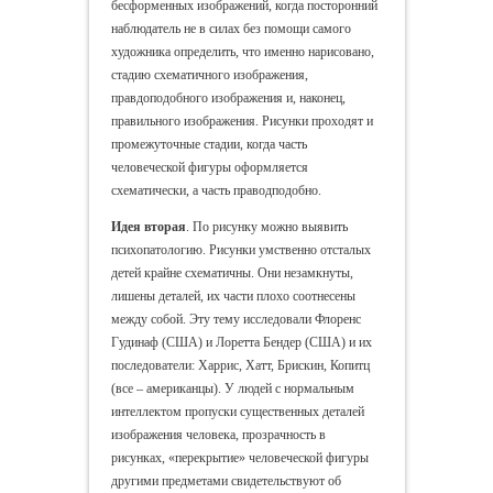
бесформенных изображений, когда посторонний
наблюдатель не в силах без помощи самого
художника определить, что именно нарисовано,
стадию схематичного изображения,
правдоподобного изображения и, наконец,
правильного изображения. Рисунки проходят и
промежуточные стадии, когда часть
человеческой фигуры оформляется
схематически, а часть праводподобно.
Идея
вторая
. По рисунку можно выявить
психопатологию. Рисунки умственно отсталых
детей крайне схематичны. Они незамкнуты,
лишены деталей, их части плохо соотнесены
между собой. Эту тему исследовали Флоренс
Гудинаф (США) и Лоретта Бендер (США) и их
последователи: Харрис, Хатт, Брискин, Копитц
(все – американцы). У людей с нормальным
интеллектом пропуски существенных деталей
изображения человека, прозрачность в
рисунках, «перекрытие» человеческой фигуры
другими предметами свидетельствуют об