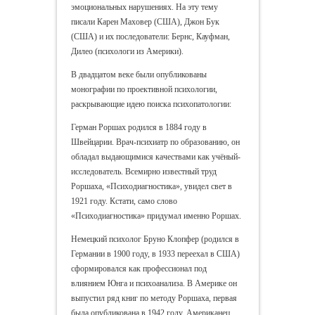
эмоциональных нарушениях. На эту тему
писали Карен Маховер (США), Джон Бук
(США) и их последователи: Бернс, Кауфман,
Дилео (психологи из Америки).
В двадцатом веке были опубликованы
монографии по проективной психологии,
раскрывающие идею поиска психопатологии:
Герман Роршах родился в 1884 году в
Швейцарии. Врач-психиатр по образованию, он
обладал выдающимися качествами как учёный-
исследователь. Всемирно известный труд
Роршаха, «Психодиагностика», увидел свет в
1921 году. Кстати, само слово
«Психодиагностика» придумал именно Роршах.
Немецкий психолог Бруно Клопфер (родился в
Германии в 1900 году, в 1933 переехал в США)
сформировался как профессионал под
влиянием Юнга и психоанализа. В Америке он
выпустил ряд книг по методу Роршаха, первая
была опубликована в 1942 году. Американец