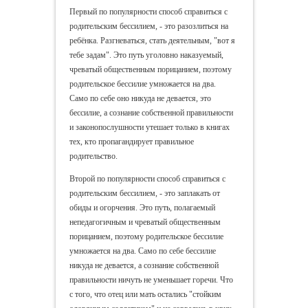
Первый по популярности способ справиться с
родительским бессилием, - это разозлиться на
ребёнка. Разгневаться, стать деятельным, "вот я
тебе задам". Это путь уголовно наказуемый,
чреватый общественным порицанием, поэтому
родительское бессилие умножается на два.
Само по себе оно никуда не девается, это
бессилие, а сознание собственной правильности
и законопослушности утешает только в книгах
тех, кто пропагандирует правильное
родительство.
Второй по популярности способ справиться с
родительским бессилием, - это заплакать от
обиды и огорчения. Это путь, полагаемый
непедагогичным и чреватый общественным
порицанием, поэтому родительское бессилие
умножается на два. Само по себе бессилие
никуда не девается, а сознание собственной
правильности ничуть не уменьшает горечи. Что
с того, что отец или мать остались "стойким