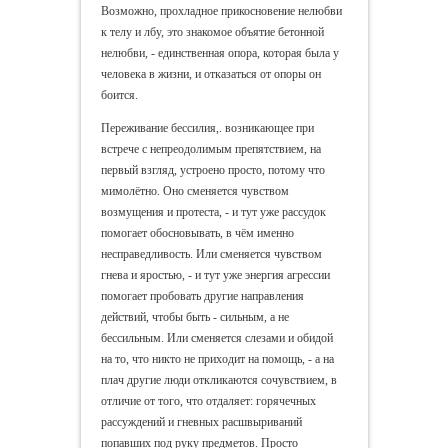
Возможно, прохладное прикосновение нелюбви
к телу и лбу, это знакомое объятие бетонной
нелюбви, - единственная опора, которая была у
человека в жизни, и отказаться от опоры он
боится.
Переживание бессилия,. возникающее при
встрече с непреодолимым препятствием, на
первый взгляд, устроено просто, потому что
мимолётно. Оно сменяется чувством
возмущения и протеста, - и тут уже рассудок
помогает обосновывать, в чём именно
несправедливость. Или сменяется чувством
гнева и яростью, - и тут уже энергия агрессии
помогает пробовать другие направления
действий, чтобы быть - сильным, а не
бессильным. Или сменяется слезами и обидой
на то, что никто не приходит на помощь, - а на
плач другие люди откликаются сочувствием, в
отличие от того, что отдаляет: горячечных
рассуждений и гневных расшвыриваний
попавших под руку предметов. Просто