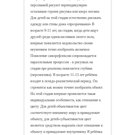
персонажей рисуют перпендикулярно
остальным героям рисунка или кверх ногами.
Для детей на этой стадии естественно рисовать
одежду или стены дома «прозрачными».В
возрасте 9-11 лет, на стадии, когда дети ищут
друзей среди одноклассников своего пола,
впервые появляется недовольство своим
неумением точно изобразить желаемое.
Появление саморефлексии сопровождается
параллельным процессом - в рисунках на
стадии пре-реализма появляется глубина
(перспектива). В возрасте 11-13 лет ребёнок
входит в псевдо-реалистический период. Он
стремится как можно точнее изобразить объект.
На этой стадии впервые проявляется такая
индивидуальная особенность, как отношение к
цвету. Для детей-объективистов цвет
соответствует внешнему миру и принадлежит
объекту, для детей-субъективистов цвет
является средством выразить своё отношение к
объекту и принадлежит внутреннему Я ребёнка.