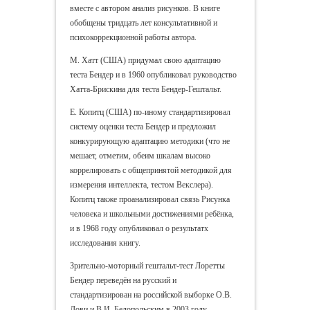
вместе с автором анализ рисунков. В книге
обобщены тридцать лет консультативной и
психокоррекционной работы автора.
М. Хатт (США) придумал свою адаптацию
теста Бендер и в 1960 опубликовал руководство
Хатта-Брискина для теста Бендер-Гештальт.
Е. Копитц (США) по-иному стандартизировал
систему оценки теста Бендер и предложил
конкурирующую адаптацию методики (что не
мешает, отметим, обеим шкалам высоко
коррелировать с общепринятой методикой для
измерения интеллекта, тестом Векслера).
Копитц также проанализировал связь Рисунка
человека и школьными достижениями ребёнка,
и в 1968 году опубликовал о результатх
исследования книгу.
Зрительно-моторный гештальт-тест Лоретты
Бендер переведён на русский и
стандартизирован на российской выборке О.В.
Лови и В.И. Белопольским в 2003 году.