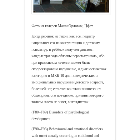
Фото из галереи Маши Орлович, Цфат
Когда ребёнок не такой, как все, педиатр
направляет его на консультацию к детскому
психиатру, и ребёнок получает диагноз, -
каждые три года обязаны пересматривать, ибо
при правильном лечении может быть
скорректировано нарушение, и диагностическая
категория в МКБ-10 для поведенческих и
эмоциональных нарушений детского возраста,
болезней нет, есть только отклоняющееся от
общепринятого поведение, причины которого
толком никто не знает, выглядит так:
(F80–F89) Disorders of psychological
development
(F90–F98) Behavioural and emotional disorders
with onset usually occurring in childhood and