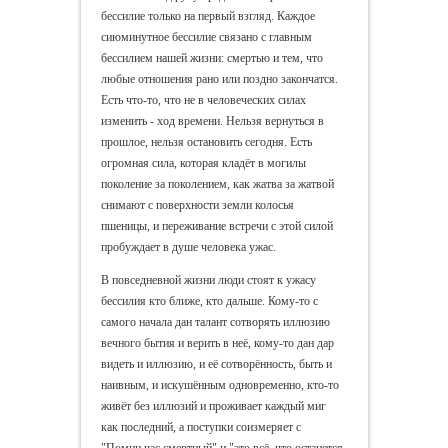
бессилие только на первый взгляд. Каждое
сиюминутное бессилие связано с главным
бессилием нашей жизни: смертью и тем, что
любые отношения рано или поздно закончатся.
Есть что-то, что не в человеческих силах
изменить - ход времени. Нельзя вернуться в
прошлое, нельзя остановить сегодня. Есть
огромная сила, которая кладёт в могилы
поколение за поколением, как жатва за жатвой
снимают с поверхности земли колосья
пшеницы, и переживание встречи с этой силой
пробуждает в душе человека ужас.
В повседневной жизни люди стоят к ужасу
бессилия кто ближе, кто дальше. Кому-то с
самого начала дан талант сотворять иллюзию
вечного бытия и верить в неё, кому-то дан дар
видеть и иллюзию, и её сотворённость, быть и
наивным, и искушённым одновременно, кто-то
живёт без иллюзий и проживает каждый миг
как последний, а поступки соизмеряет с
"Помни час смертный" и "это всё, что останется