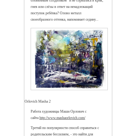
оловянным солдатиком" и не сорвались в крик,
гнев или слёзы в ответ на ненадлежащий
поступок ребёнка? Олово металл
своеобразного оттенка, напоминает седину...
Orlovich Masha 2
Работа художницы Маши Орлович с
сайта
http://www.mashaorlovich.com/
Третий по популярности способ справиться с
родительским бессилием, - это найти для