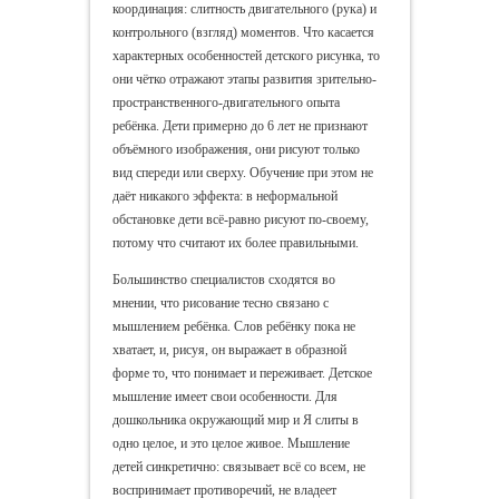
координация: слитность двигательного (рука) и
контрольного (взгляд) моментов. Что касается
характерных особенностей детского рисунка, то
они чётко отражают этапы развития зрительно-
пространственного-двигательного опыта
ребёнка. Дети примерно до 6 лет не признают
объёмного изображения, они рисуют только
вид спереди или сверху. Обучение при этом не
даёт никакого эффекта: в неформальной
обстановке дети всё-равно рисуют по-своему,
потому что считают их более правильными.
Большинство специалистов сходятся во
мнении, что рисование тесно связано с
мышлением ребёнка. Слов ребёнку пока не
хватает, и, рисуя, он выражает в образной
форме то, что понимает и переживает. Детское
мышление имеет свои особенности. Для
дошкольника окружающий мир и Я слиты в
одно целое, и это целое живое. Мышление
детей синкретично: связывает всё со всем, не
воспринимает противоречий, не владеет