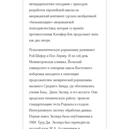
пятнадцатилетнее опоздание с приходом
разработок европейской школы на
американский континент сделало необратимой
«балканизацию» американской
психодиагностики, которая со времён
противостояния Клопфер-Бек продолжает жить
как два лагеря.
Психоаналитическую роршахиану развивают
Рой Шефер и Пол Лернер. И по сей день
Менингеровская клиника, Йельский
университет и элитарная школа Восточного
побережья находится в оппозиции
продолжателям эмпирической роршахианы
пыльного Среднего Запада, где обосновались
ученик Бека, Джон Экснер, и его коллеги. Они
проделали титаническую работу: провели
стандартизацию теста Роршаха и создали
Интегративную систему обработки данных.
Первая книга Экснера была опубликована в
1969. Труд Дж. Экснера был переведён на
русский язык М.А. Ассановичем и