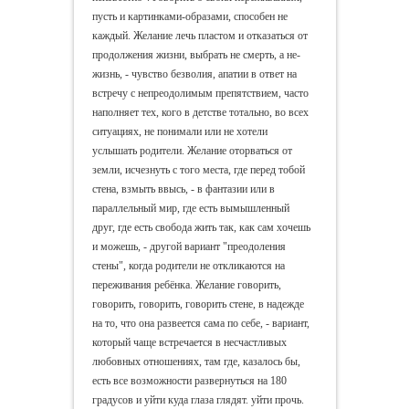
пусть и картинками-образами, способен не
каждый. Желание лечь пластом и отказаться от
продолжения жизни, выбрать не смерть, а не-
жизнь, - чувство безволия, апатии в ответ на
встречу с непреодолимым препятствием, часто
наполняет тех, кого в детстве тотально, во всех
ситуациях, не понимали или не хотели
услышать родители. Желание оторваться от
земли, исчезнуть с того места, где перед тобой
стена, взмыть ввысь, - в фантазии или в
параллельный мир, где есть вымышленный
друг, где есть свобода жить так, как сам хочешь
и можешь, - другой вариант "преодоления
стены", когда родители не откликаются на
переживания ребёнка. Желание говорить,
говорить, говорить, говорить стене, в надежде
на то, что она развеется сама по себе, - вариант,
который чаще встречается в несчастливых
любовных отношениях, там где, казалось бы,
есть все возможности развернуться на 180
градусов и уйти куда глаза глядят. уйти прочь.