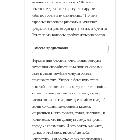
межличностного интеллектов? Почему
некоторые дети охотно рисуют, а другие
избегают брать в руки карандаш? Почему
взрослые перестают рисовать и начинают
предпочитать разговоры цвету на листе бумаги?
Ответ на эти вопросы пробует дать психология.
Вместо предисловия
Переживание бессилия счастливцы, которые
сохраняют способность изъясняться словами
даже в самые тяжёлые минуты жизни,
описывают так: "Упёрся в бетонную стену
высотой в несколько километров и толщиной в
километр, которая тянется от края до края,
насколько видно глаз, ощущаешь лбом гладкий
серый холодный монотонный камень,
упираешься в него руками, телом, коленями, и
понимаешь, что ни сдвинуть стену, ни пройти
вперёд - невозможно. И что делать, как жить,
припав к этой стене высотой до неба, -
неизвестно". Говорить о своих переживаниях,