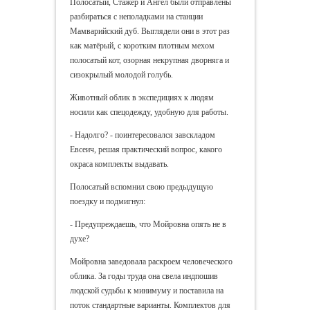
Полосатый, Стажёр и Ангел были отправлены
разбираться с неполадками на станции
Мамварийский дуб. Выглядели они в этот раз
как матёрый, с коротким плотным мехом
полосатый кот, озорная некрупная дворняга и
сизокрылый молодой голубь.
Животный облик в экспедициях к людям
носили как спецодежду, удобную для работы.
- Надолго? - поинтересовался завскладом
Евсеич, решая практический вопрос, какого
окраса комплекты выдавать.
Полосатый вспомнил свою предыдущую
поездку и подмигнул:
- Предупреждаешь, что Мойровна опять не в
духе?
Мойровна заведовала раскроем человеческого
облика. За годы труда она свела индпошив
людской судьбы к минимуму и поставила на
поток стандартные варианты. Комплектов для