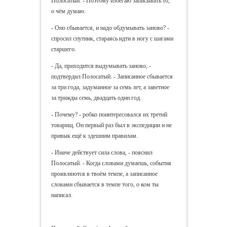
Полосатый. - Поэтому избегаю записывать то,
о чём думаю.
- Оно сбывается, и надо обдумывать заново? -
спросил спутник, стараясь идти в ногу с шагами
старшего.
- Да, приходится выдумывать заново, -
подтвердил Полосатый. - Записанное сбывается
за три года, задуманное за семь лет, а заветное
за трижды семь, двадцать один год.
- Почему? - робко поинтересовался их третий
товарищ. Он первый раз был в экспедиции и не
привык ещё к здешним правилам.
- Иначе действует сила слова, - пояснил
Полосатый. - Когда словами думаешь, события
проявляются в твоём темпе, а записанное
словами сбывается в темпе того, о ком ты
написал.