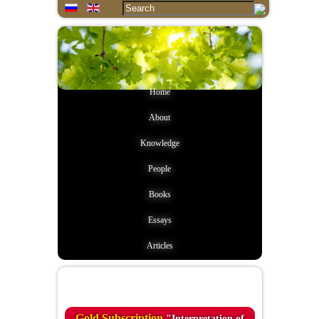
Home
About
Knowledge
People
Books
Essays
Articles
Quote of the day
Gold Subscription
"Interpretation of