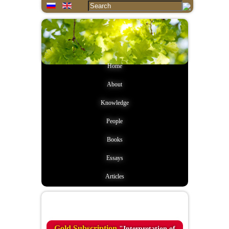
Home
About
Knowledge
People
Books
Essays
Articles
Quote of the day
Gold Subscription
"Interpretation of