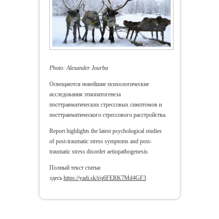
Photo: Alexander Jourba
Освещаются новейшие психологические
исследования этиопатогенеза
посттравматических стрессовых симптомов и
посттравматического стрессового расстройства.
Report highlights the latest psychological studies
of post-traumatic stress symptoms and post-
traumatic stress disorder aetiopathogenesis.
Полный текст статьи
здесь
https://yadi.sk/i/q6FERK7Md4GF3