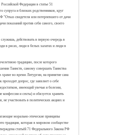
Российской Федерации в статье 51
его супруга и близких родственников, круг
Ф "Отказ свидетеля или потерпевшего от дачи
дачи показаний против себя самого, своего
 служишь, действовать в первую очередь в
ди в рясах, люди в белых халатах и люди в
ячелетнюю традицию, после которого
ршении Таинств, самому совершать Таинства
 храме во время Литургии, на принятие сана
проходит допрос, где заявляет о себе
едостатком, имеющий увечья и болезни,
 конфессии и секты) и обязуется хранить
, не участвовать в политических акциях и
агающие морально-этические принципы
это традиция, которая в мировом сообществе
тверждена статьёй 71 Федерального Закона РФ