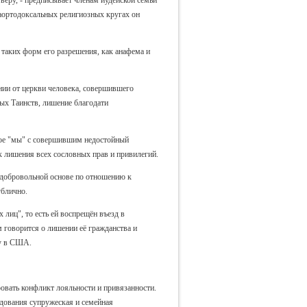
раортодоксальных религиозных кругах он
 таких форм его разрешения, как анафема и
нии от церкви человека, совершившего
ых Таинств, лишение благодати
вное "мы" с совершившим недостойный
к лишения всех сословных прав и привилегий.
едобровольной основе по отношению к
ублично.
лиц", то есть ей воспрещён въезд в
 говорится о лишении её гражданства и
ку в США.
вать конфликт лояльности и привязанности.
едования супружеская и семейная