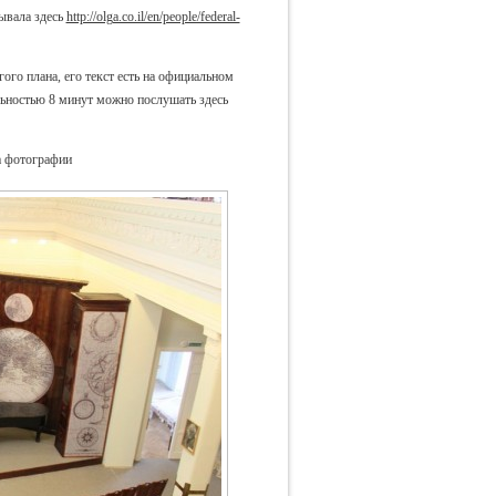
ывала здесь
http://olga.co.il/en/people/federal-
ого плана, его текст есть на официальном
ельностью 8 минут можно послушать здесь
а фотографии