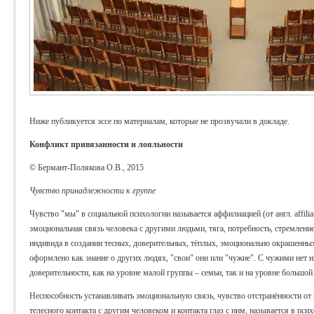
Ниже публикуется эссе по материалам, которые не прозвучали в докладе.
Конфликт привязанности и лояльности
© Бермант-Полякова О.В., 2015
Чувство принадлежности к группе
Чувство "мы" в социальной психологии называется аффилиацией (от англ. affilia
эмоциональная связь человека с другими людьми, тяга, потребность, стремлени
индивида в создании тесных, доверительных, тёплых, эмоционально окрашенны
оформлено как знание о других людях, "свои" они или "чужие". С чужими нет н
доверительности, как на уровне малой группы – семьи, так и на уровне большой
Неспособность устанавливать эмоциональную связь, чувство отстранённости от
телесного контакта с другим человеком и контакта глаз с ним, называется в псих