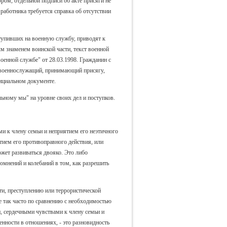
ром, отдельной подписи об акте присяги не
работника требуется справка об отсутствии
ступивших на военную службу, приводят к
м знаменем воинской части, текст военной
енной службе" от 28.03.1998. Гражданин с
 военнослужащий, принимающий присягу,
фициальном документе.
льному мы" на уровне своих дел и поступков.
 к члену семьи и неприятием его неэтичного
тием его противоправного действия, или
жет развиваться двояко. Это либо
омнений и колебаний в том, как разрешить
ти, преступлению или террористической
не так часто по сравнению с необходимостью
 сердечными чувствами к члену семьи и
енности в отношениях, - это разновидность