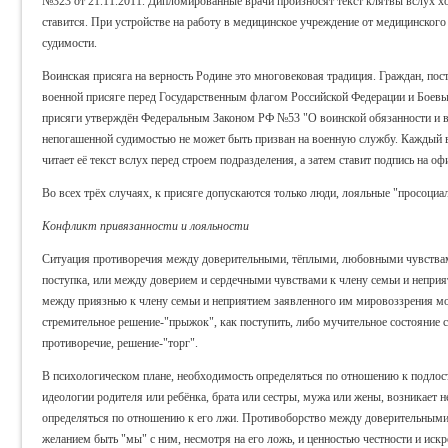
№323 от 21.11.2011. Дипломированные врачи произносят текст клятвы вслух хо
ставится. При устройстве на работу в медицинское учреждение от медицинского 
судимости.
Воинская присяга на верность Родине это многовековая традиция. Граждан, по
военной присяге перед Государственным флагом Российской Федерации и Боевы
присяги утверждён Федеральным Законом РФ №53 "О воинской обязанности и во
непогашенной судимостью не может быть призван на военную службу. Каждый
читает её текст вслух перед строем подразделения, а затем ставит подпись на о
Во всех трёх случаях, к присяге допускаются только люди, лояльные "просоциа
Конфликт привязанности и лояльности
Ситуация противоречия между доверительными, тёплыми, любовными чувствами
поступка, или между доверием и сердечными чувствами к члену семьи и неприя
между приязнью к члену семьи и неприятием заявленного им мировоззрения мо
стремительное решение-"прыжок", как поступить, либо мучительное состояние с
противоречие, решение-"торг".
В психологическом плане, необходимость определяться по отношению к подлос
идеологии родителя или ребёнка, брата или сестры, мужа или жены, возникает 
определяться по отношению к его лжи. Противоборство между доверительными,
желанием быть "мы" с ним, несмотря на его ложь, и ценностью честности и искр