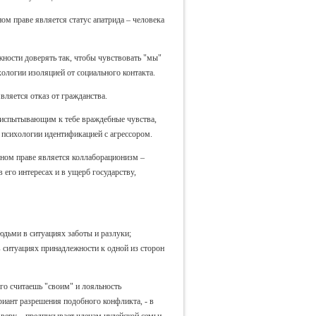
м праве является статус апатрида – человека
жности доверять так, чтобы чувствовать "мы"
ологии изоляцией от социального контакта.
ляется отказ от гражданства.
 испытывающим к тебе враждебные чувства,
в психологии идентификацией с агрессором.
дном праве является коллаборационизм –
его интересах и в ущерб государству,
людьми в ситуациях заботы и разлуки;
 в ситуациях принадлежности к одной из сторон
го считаешь "своим" и лояльность
иант разрешения подобного конфликта, - в
 веру, - предписывает членам иудейской семьи