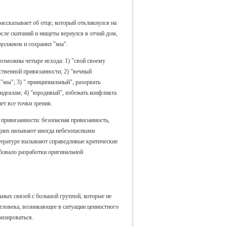
 рассказывает об отце, который откликнулся на
осле скитаний и нищеты вернулся в отчий дом,
 должном и сохранил "мы".
возможны четыре исхода: 1) "свой своему
твенной привязанности; 2) "вечный
"мы"; 3) " принципиальный", разорвать
идеалам; 4) "юродивый", избежать конфликта
т все точки зрения.
привязанности: безопасная привязанность,
дних называют иногда небезопасными
тературе вызывают справедливые критические
ебовало разработки оригинальной
альных связей с большой группой, которые не
еловека, возникающее в ситуации ценностного
ризироваться.