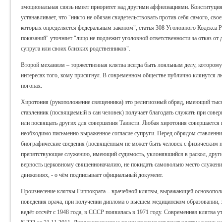
эмоциональная связь имеет приоритет над другими аффилиациями. Конституция 
устанавливает, что "никто не обязан свидетельствовать против себя самого, сво
которых определяется федеральным законом", статья 308 Уголовного Кодекса Р
показаний" уточняет "лицо не подлежит уголовной ответственности за отказ от 
супруга или своих близких родственников".
Второй механизм – торжественная клятва всегда быть лояльным делу, которому
интересах того, кому присягнул. В современном обществе публично клянутся лю
погонах.
Хиротония (рукоположение священника) это религиозный обряд, имеющий тыс
ставленник (посвящаемый в сан человек) получает благодать служить при сове
или посвящать других для совершения Таинств. Любая хиротония совершается в
необходимо письменно выраженное согласие супруги. Перед обрядом ставленник 
биографические сведения (посвящённым не может быть человек с физическим н
препятствующие служению, имеющий судимость, уклонявшийся в раскол, другие
верность церковному священноначалию, не покидать самовольно место служения
движениях, - о чём подписывает официальный документ.
Произнесение клятвы Гиппократа – врачебной клятвы, выражающей основопол
поведения врача, при получении диплома о высшем медицинском образовании, 
ведёт отсчёт с 1948 года, в СССР появилась в 1971 году. Современная клятва у