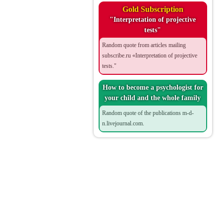
Gold Subscription
"Interpretation of projective
tests"
Random quote from articles mailing
subscribe.ru «Interpretation of projective
tests."
How to become a psychologist for
your child and the whole family
Random quote of the publications m-d-
n.livejournal.com.