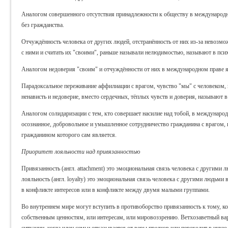
Аналогом совершенного отсутствия принадлежности к обществу в международно
без гражданства.
Отчуждённость человека от других людей, отстранённость от них из-за невозмо
с ними и считать их "своими", раньше называли нелюдимостью, называют в псих
Аналогом недоверия "своим" и отчуждённости от них в международном праве яв
Парадоксальное переживание аффилиации с врагом, чувство "мы" с человеком,
ненависть и недоверие, вместо сердечных, тёплых чувств и доверия, называют 
Аналогом солидаризации с тем, кто совершает насилие над тобой, в междунаро
осознанное, добровольное и умышленное сотрудничество гражданина с врагом, в 
гражданином которого сам является.
Приоритет лояльности над привязанностью
Привязанность (англ. attachment) это эмоциональная связь человека с другими 
лояльность (англ. loyalty) это эмоциональная связь человека с другими людьми
в конфликте интересов или в конфликте между двумя малыми группами.
Во внутреннем мире могут вступить в противоборство привязанность к тому, ко
собственным ценностям, или интересам, или мировоззрению. Ветхозаветный вар
ситуации, когда член семьи отказывается от веры предков или переходит в иную