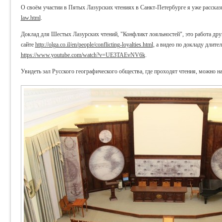
О своём участии в Пятых Лазурских чтениях в Санкт-Петербурге я уже рассказ
law.html
.
Доклад для Шестых Лазурских чтений, "Конфликт лояльностей", это работа друг
сайте
http://olga.co.il/en/people/conflicting-loyalties.html
, а видео по докладу длит
https://www.youtube.com/watch?v=UE3TAEvNV6k
.
Увидеть зал Русского географического общества, где проходят чтения, можно н