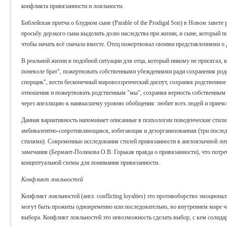
конфликта привязанности и лояльности.
Библейская притча о блудном сыне (Parable of the Prodigal Son) в Новом завете
просьбу дерзкого сына выделить долю наследства при жизни, и сыне, который п
чтобы начать всё сначала вместе. Отец пожертвовал своими представлениями о
В реальной жизни в подобной ситуации для отца, который никому не присягал, 
поневоле брат", пожертвовать собственными убеждениями ради сохранения родс
спорщик", вести бесконечный мировоззренческий диспут, сохраняя родственное 
отношения и пожертвовать родственным "мы", сохраняя верность собственным 
через апелляцию к наивысшему уровню обобщения: любит всех людей и приемле
Данная вариативность напоминает описанные в психологии поведенческие стили 
амбивалентно-сопротивляющаяся, избегающая и дезорганизованная (три после
стилями). Современные исследования стилей привязанности в англоязычной ли
замечания (Бермант-Полякова О.В. Горькая правда о привязанности), что потр
концептуальной схемы для понимания привязанности.
Конфликт лояльностей
Конфликт лояльностей (англ. conflicting loyalties) это противоборство эмоцион
могут быть прожиты одновременно или последовательно, во внутреннем мире ч
выбора. Конфликт лояльностей это невозможность сделать выбор, с кем солида