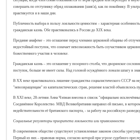
совершать по отступнику обряд оплакивания (шив'а), как по покойнику. В ульт
практикуется и в наши дни.
Публичность выбора в пользу лояльности ценностям – характерная особенность
гражданская казнь. Обе практиковались в России до XIX века.
Предание анафеме – это оглашение перед членами церковной общины об отлуче
недостойный поступок, что означает невозможность быть соучастником церковн
божественного участия в человеке.
Гражданская казнь – это оглашение у позорного столба, что дворянское сосло
поступок, больше не имеет силы. Над головой осуждённого ломали шпагу в зна
В XX веке практиковалось лишение гражданства социалистического СССР на н
"невозвращенцам" из капиталистических стран, решение властей объявлялось п
В XXI веке, 28-летняя Анна Чэпман внесена в список "официально исключённых 
Соединённое Королевство. МВД Великобритании направил ей письмо, в котором
недействительности её британского паспорта, - за работу на российскую развед
Социальные регуляторы приоритета лояльности или привязанности
В современном обществе существуют установленные законом способы урегулиро
Первый из них – правовая норма, согласно которой при угрозе судебного пресл