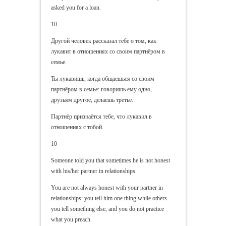
asked you for a loan.
10
Другой человек рассказал тебе о том, как
лукавит в отношениях со своим партнёром в
семье.
Ты лукавишь, когда общаешься со своим
партнёром в семье: говоришь ему одно,
друзьям другое, делаешь третье.
Партнёр признаётся тебе, что лукавил в
отношениях с тобой.
10
Someone told you that sometimes he is not honest
with his/her partner in relationships.
You are not always honest with your partner in
relationships: you tell him one thing while others
you tell something else, and you do not practice
what you preach.