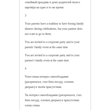
семейный праздник в доме родителей твоего
партнёра на одно и то же время.
3
Your parents have a tradition to have boring family
dinners during celebrations, but your partner does
not want to go to them.
You are invited to a corporate party and to your
parents' family event at the same time.
You are invited to a corporate party and to your
partner's family event at the same time.
4
Член семьи потерял самообладание
(раскричался, стал бить посуду, хлопать
дверью) в твоём присутствии.
Ты потерял самообладание (раскричался, стал
бить посуду, хлопать дверью) в присутствии
члена семьи.