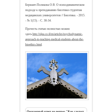
Бермант-Полякова О.В. О психодинамическом
подходе к преподаванию биоэтики студентам
медицинских университетов // Биоэтика. - 2015.
- № 1(15). - С. 30-34.
Прочесть статью полностью можно
здесь
http://olga.co.il/en/articles/psychodynamic-
approach-to-teaching-medical-students-about-the-
bioethics.html
.
Ожидаемый ответ на вопрос "Как следует