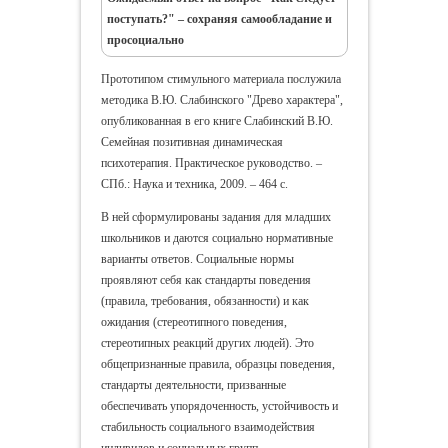
поступать?" – сохраняя самообладание и
просоциально
Прототипом стимульного материала послужила
методика В.Ю. Слабинского "Древо характера",
опубликованная в его книге Слабинский В.Ю.
Семейная позитивная динамическая
психотерапия. Практическое руководство. –
СПб.: Наука и техника, 2009. – 464 с.
В ней сформулированы задания для младших
школьников и даются социально нормативные
варианты ответов. Социальные нормы
проявляют себя как стандарты поведения
(правила, требования, обязанности) и как
ожидания (стереотипного поведения,
стереотипных реакций других людей). Это
общепризнанные правила, образцы поведения,
стандарты деятельности, призванные
обеспечивать упорядоченность, устойчивость и
стабильность социального взаимодействия
индивидов и социальных групп.