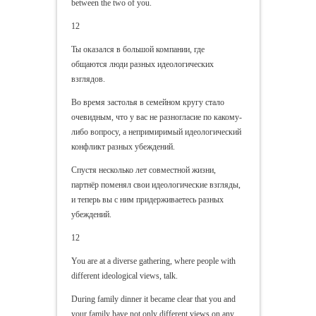
between the two of you.
12
Ты оказался в большой компании, где
общаются люди разных идеологических
взглядов.
Во время застолья в семейном кругу стало
очевидным, что у вас не разногласие по какому-
либо вопросу, а непримиримый идеологический
конфликт разных убеждений.
Спустя несколько лет совместной жизни,
партнёр поменял свои идеологические взгляды,
и теперь вы с ним придерживаетесь разных
убеждений.
12
You are at a diverse gathering, where people with
different ideological views, talk.
During family dinner it became clear that you and
your family have not only different views on any