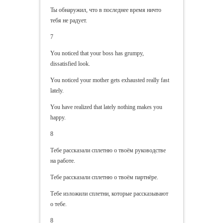
Ты обнаружил, что в последнее время ничто
тебя не радует.
7
You noticed that your boss has grumpy,
dissatisfied look.
You noticed your mother gets exhausted really fast
lately.
You have realized that lately nothing makes you
happy.
8
Тебе рассказали сплетню о твоём руководстве
на работе.
Тебе рассказали сплетню о твоём партнёре.
Тебе изложили сплетни, которые рассказывают
о тебе.
8