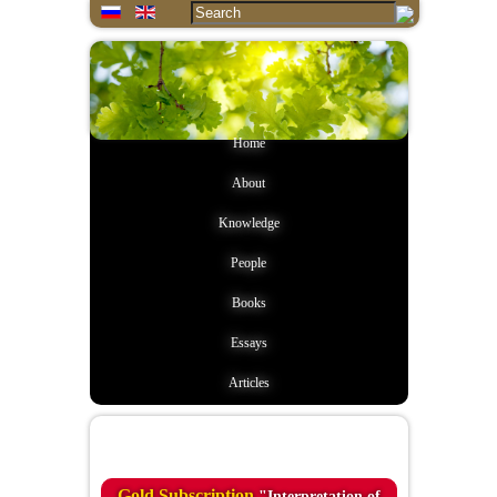
Home
About
Knowledge
People
Books
Essays
Articles
Quote of the day
Gold Subscription
"Interpretation of