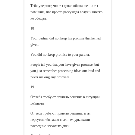
Тебя уверяют, что ты давал обещание, - а ты
помнишь, что просто рассуждал вслух и ничего
не обещал.
18
Your partner did not keep his promise that he had
given.
You did not keep promise to your partner.
People tell you that you have given promise, but
you just remember processing ideas out loud and
never making any promises.
19
От тебя требуют принять решение в ситуации
цейтнота.
От тебя требуют принять решение, а ты
переутомлён, мало спал и ел урывками
последние несколько дней.