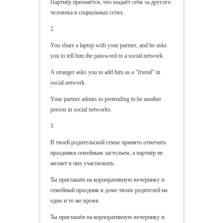
Партнёр признаётся, что выдаёт себя за другого
человека в социальных сетях.
2
You share a laptop with your partner, and he asks
you to tell him the password to a social network.
A stranger asks you to add him as a "friend" in
social network.
Your partner admits to pretending to be another
person in social networks.
3
В твоей родительской семье принято отмечать
праздники семейным застольем, а партнёр не
желает в них участвовать.
Ты приглашён на корпоративную вечеринку и
семейный праздник в доме твоих родителей на
одно и то же время.
Ты приглашён на корпоративную вечеринку и