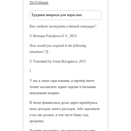
Zk1S1h6mab
.
Трудные вопросы для взрослых
Как следует поступать в данной ситуации?
© Bermant-Polyakova O.V., 2013
How would you respond in the following
situations? If...
© Translated by Sonia Bryzgalova, 2015
1
У вас в семье одна машина, и партнёр имеет
талант захламлять заднее сиденье и багажник
ненужными вещами.
В твоих финансовых делах царит неразбериха:
мало доходов, много расходов, тебе задолжали
и ты сам должен, в том числе банку под
проценты.
Партнёр признаётся, что ненавидит наводить