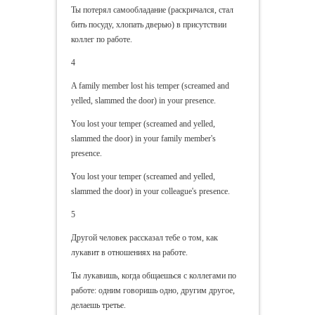
Ты потерял самообладание (раскричался, стал
бить посуду, хлопать дверью) в присутствии
коллег по работе.
4
A family member lost his temper (screamed and
yelled, slammed the door) in your presence.
You lost your temper (screamed and yelled,
slammed the door) in your family member's
presence.
You lost your temper (screamed and yelled,
slammed the door) in your colleague's presence.
5
Другой человек рассказал тебе о том, как
лукавит в отношениях на работе.
Ты лукавишь, когда общаешься с коллегами по
работе: одним говоришь одно, другим другое,
делаешь третье.