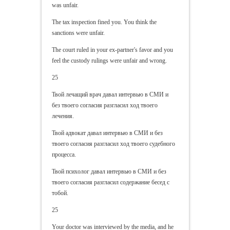
was unfair.
The tax inspection fined you. You think the
sanctions were unfair.
The court ruled in your ex-partner's favor and you
feel the custody rulings were unfair and wrong.
25
Твой лечащий врач давал интервью в СМИ и
без твоего согласия разгласил ход твоего
лечения.
Твой адвокат давал интервью в СМИ и без
твоего согласия разгласил ход твоего судебного
процесса.
Твой психолог давал интервью в СМИ и без
твоего согласия разгласил содержание бесед с
тобой.
25
Your doctor was interviewed by the media, and he