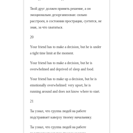
Твой друг должен принять решение, а он
эмоционально дезорганизован: сильно
расстроен, в состоянии прострации, суетится, не
зная, за что хвататься.
20
Your friend has to make a decision, but he is under
a tight time limit at the moment.
Your friend has to make a decision, but he is
overwhelmed and deprived of sleep and food.
Your friend has to make up a decision, but he is
emotionally overwhelmed: very upset, he is
running around and does not know where to start.
21
Ты узнал, что группа людей на работе
подстраивает каверзу твоему начальнику.
Ты узнал, что группа людей на работе