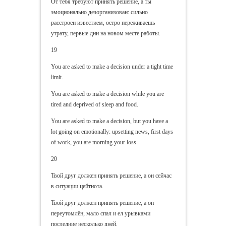
От тебя требуют принять решение, а ты
эмоционально дезорганизован: сильно
расстроен известием, остро переживаешь
утрату, первые дни на новом месте работы.
19
You are asked to make a decision under a tight time
limit.
You are asked to make a decision while you are
tired and deprived of sleep and food.
You are asked to make a decision, but you have a
lot going on emotionally: upsetting news, first days
of work, you are morning your loss.
20
Твой друг должен принять решение, а он сейчас
в ситуации цейтнота.
Твой друг должен принять решение, а он
переутомлён, мало спал и ел урывками
последние несколько дней.