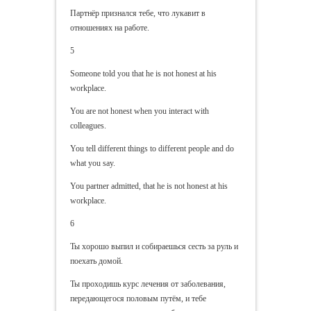
Партнёр признался тебе, что лукавит в
отношениях на работе.
5
Someone told you that he is not honest at his
workplace.
You are not honest when you interact with
colleagues.
You tell different things to different people and do
what you say.
You partner admitted, that he is not honest at his
workplace.
6
Ты хорошо выпил и собираешься сесть за руль и
поехать домой.
Ты проходишь курс лечения от заболевания,
передающегося половым путём, и тебе