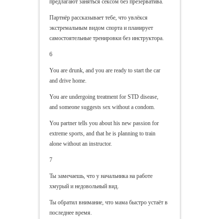
предлагают заняться сексом без презерватива.
Партнёр рассказывает тебе, что увлёкся
экстремальным видом спорта и планирует
самостоятельные тренировки без инструктора.
6
You are drunk, and you are ready to start the car
and drive home.
You are undergoing treatment for STD disease,
and someone suggests sex without a condom.
You partner tells you about his new passion for
extreme sports, and that he is planning to train
alone without an instructor.
7
Ты замечаешь, что у начальника на работе
хмурый и недовольный вид.
Ты обратил внимание, что мама быстро устаёт в
последнее время.