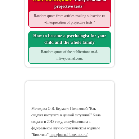
projective tests"
Random quote from articles mailing subscribe.ru
«Interpretation of projective tests."
How to become a psychologist for your
child and the whole family
Random quote of the publications m-d-
n.livejournal.com.
How would you respond in the
following situations? If...
Методика О.В. Бермант-Поляковой "Как
следует поступать в данной ситуации?" была
создана в 2013 году, а опубликована в
федеральном научно-практическом журнале
"Биоэтика"
http://journal-bioethics.ru/
,