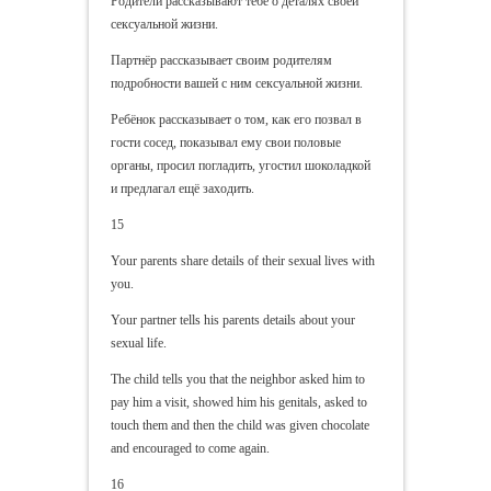
Родители рассказывают тебе о деталях своей
сексуальной жизни.
Партнёр рассказывает своим родителям
подробности вашей с ним сексуальной жизни.
Ребёнок рассказывает о том, как его позвал в
гости сосед, показывал ему свои половые
органы, просил погладить, угостил шоколадкой
и предлагал ещё заходить.
15
Your parents share details of their sexual lives with
you.
Your partner tells his parents details about your
sexual life.
The child tells you that the neighbor asked him to
pay him a visit, showed him his genitals, asked to
touch them and then the child was given chocolate
and encouraged to come again.
16