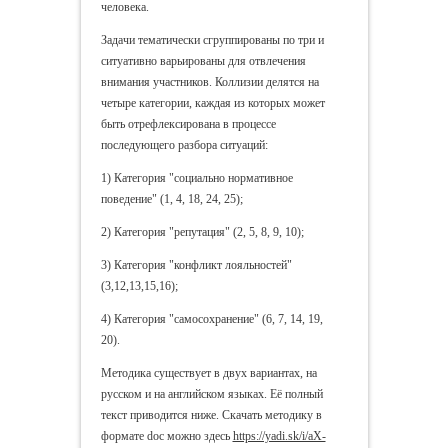
человека.
Задачи тематически сгруппированы по три и
ситуативно варьированы для отвлечения
внимания участников. Коллизии делятся на
четыре категории, каждая из которых может
быть отрефлексирована в процессе
последующего разбора ситуаций:
1) Категория "социально нормативное
поведение" (1, 4, 18, 24, 25);
2) Категория "репутация" (2, 5, 8, 9, 10);
3) Категория "конфликт лояльностей"
(3,12,13,15,16);
4) Категория "самосохранение" (6, 7, 14, 19,
20).
Методика существует в двух вариантах, на
русском и на английском языках. Её полный
текст приводится ниже. Скачать методику в
формате doc можно здесь
https://yadi.sk/i/aX-