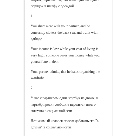
порядок в шкафу с одеждой.
1
You share a car with your partner, and he
constantly clutters the back seat and trunk with
garbage.
Your income is low while your cost of living is
very high, someone owes you money while you
yourself are in debt.
Your partner admits, that he hates organizing the
wardrobe.
2
У вас с партнёром один ноутбук на двоих, и
партнёр просит сообщить пароль от твоего
аккаунта в социальной сети.
Незнакомый человек просит добавить его "в
друзья" в социальной сети.