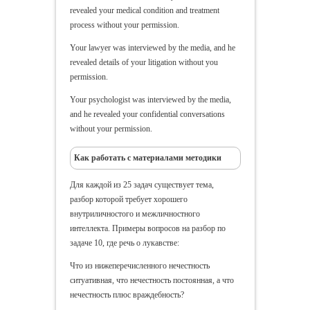
revealed your medical condition and treatment
process without your permission.
Your lawyer was interviewed by the media, and he
revealed details of your litigation without you
permission.
Your psychologist was interviewed by the media,
and he revealed your confidential conversations
without your permission.
Как работать с материалами методики
Для каждой из 25 задач существует тема,
разбор которой требует хорошего
внутриличностого и межличностного
интеллекта. Примеры вопросов на разбор по
задаче 10, где речь о лукавстве:
Что из нижеперечисленного нечестность
ситуативная, что нечестность постоянная, а что
нечестность плюс враждебность?