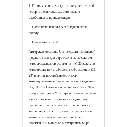
1. Принимаешь за чистую монету всё, что тебе
говорят, не пытаясь самостоятельно
разобраться в происходящем.
2. Сочиняешь небылицы и выдаёшь их за
правду.
3. Способен солгать".
Авторская методика О.В. Бермант-Поляковой
предназначена для взрослых и не предлагает
готовых вариантов ответов. В ней 25 задач, из
которых две на устойчивость к фрустрации (11,
23) и три на простой выбор между
антисоциальным и просоциальным поведением
(17, 21, 22). Ожидаемый ответ на вопрос "Как
следует поступать?" – сохраняя самообладание
и просоциально. В остальных задачах нет
правильного ответа, они сжато излагают суть
коллизий, которые встречаются во взрослой
жизни и позволяют получить важный
проективный материал о внутреннем мире