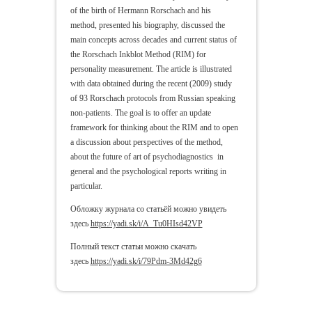
of the birth of Hermann Rorschach and his
method, presented his biography, discussed the
main concepts across decades and current status of
the Rorschach Inkblot Method (RIM) for
personality measurement. The article is illustrated
with data obtained during the recent (2009) study
of 93 Rorschach protocols from Russian speaking
non-patients. The goal is to offer an update
framework for thinking about the RIM and to open
a discussion about perspectives of the method,
about the future of art of psychodiagnostics in
general and the psychological reports writing in
particular.
Обложку журнала со статьёй можно увидеть
здесь
https://yadi.sk/i/A_Tu0HIsd42VP
Полный текст статьи можно скачать
здесь
https://yadi.sk/i/79Pdm-3Md42g6