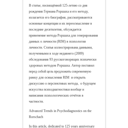
В статье, посвящённой 125-летию со дня
рождения Германа Роршаха и его методу,
излагается его биография, рассматриваются
основные концепции и их переосмысление в
последние десятилетия, обсуждается
применение метода Роршаха для генерирования
данных о личности (RIM) в психологии
личности. Статья иллюстрирована данными,
полученными в ходе недавнего (2009)
обследования 93 русскоговорящих психически
здоровых методом Роршаха. Автор поставил
перед собой цель предложить современную
рамку для осмысления RIM и открыть
дискуссию о перспективах метода, о будущем
искусства психодиагностики вообще и
написания психологических отчётов в
частности.
Advanced Trends in Psychodiagnostics on the
Rorschach
In this article, dedicated to 125 years anniversary