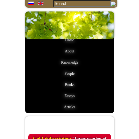
Home
About
Knowledge
People
Books
Essays
Articles
Quote of the day
Gold Subscription
"Interpretation of