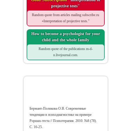
projective tests"
Random quote from articles mailing subscribe.ru
«Interpretation of projective tests."
How to become a psychologist for your
child and the whole family
Random quote of the publications m-d-
n.livejournal.com.
Advanced Trends in
Psychodiagnostics on the
Rorschach
Бермант-Полякова О.В. Современные
тенденции в психодиагностике на примере
Роршах-теста // Психотерапия. 2010. №8 (78).
С. 16-25.