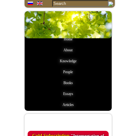
Home
About
Knowledge
People
Books
Essays
Articles
Quote of the day
Gold Subscription
"Interpretation of