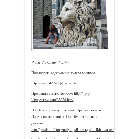
Photo: Alexander Jourba
Посмотреть содержание номера журнала
https://yadi.sk/i/2dQrCsqxctNot
Прочитать статью целиком
http://i-p-p-
l.livejournal.com/35270.html
В 2016 году я опубликовала
Upd к статье
в
Лиге психотерапии на Пикабу, в открытом
доступе
http://pikabu.ru/story/mifyi_psikhoterapii_i_ikh_marketing_4694461
,