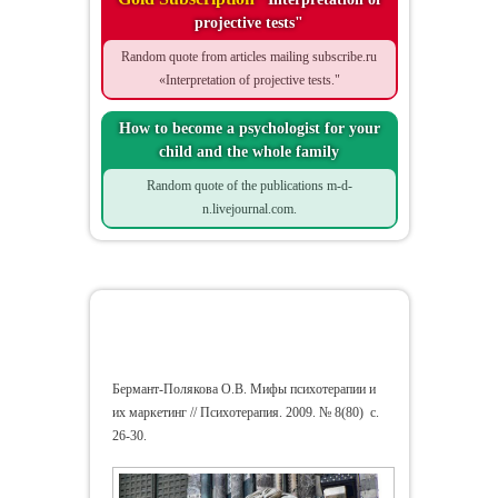
projective tests"
Random quote from articles mailing subscribe.ru
«Interpretation of projective tests."
How to become a psychologist for your
child and the whole family
Random quote of the publications m-d-
n.livejournal.com.
Myths of Psychotherapy and their
Marketing
Бермант-Полякова О.В. Мифы психотерапии и
их маркетинг // Психотерапия. 2009. № 8(80) с.
26-30.