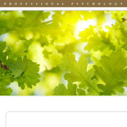
PROFESSIONAL PSYCHOLOGY
Knowledge
People
Books
Synopsis of PhD