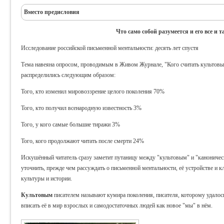
Вместо предисловия
Что само собой разумеется и его все и 
Исследование российской письменной ментальности: десять лет спустя
Тема навеяна опросом, проводимым в Живом Журнале, "Кого считать культовы
распределились следующим образом:
Того, кто изменил мировоззрение целого поколения 70%
Того, кто получил всенародную известность 3%
Того, у кого самые большие тиражи 3%
Того, кого продолжают читать после смерти 24%
Искушённый читатель сразу заметит путаницу между "культовым" и "канониче
уточнить, прежде чем рассуждать о письменной ментальности, её устройстве и
культуры и истории.
Культовым
писателем называют кумира поколения, писателя, которому удалос
вписать её в мир взрослых и самодостаточных людей как новое "мы" в нём.