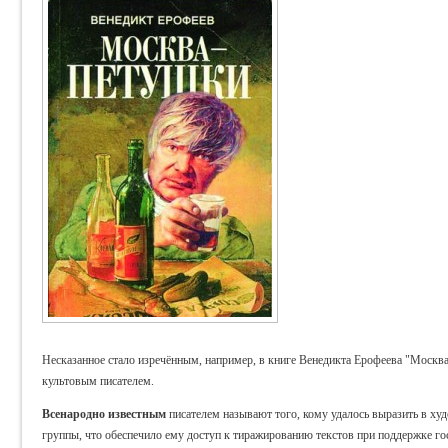
Несказанное стало изречённым, например, в книге Венедикта Ерофеева "Москва
культовым писателем.
Всенародно известным
писателем называют того, кому удалось выразить в х
группы, что обеспечило ему доступ к тиражированию текстов при поддержке гос