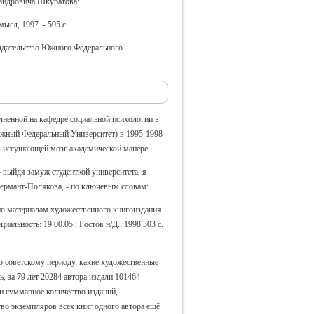
андровича Шкуратова:
ысл, 1997. - 505 с.
Издательство Южного Федерального
ненной на кафедре социальной психологии в
Южный Федеральный Университет) в 1995-1998
 в иссушающей мозг академической манере.
 выйдя замуж студенткой университета, я
ермант-Полякова, - по ключевым словам:
 по материалам художественного книгоиздания
иальность: 19.00.05 : Ростов н/Д., 1998 303 c.
о советскому периоду, какие художественные
, з
а 79 лет 20284 автора издали 101464
ки суммарное количество изданий,
тво экземпляров всех книг одного автора ещё