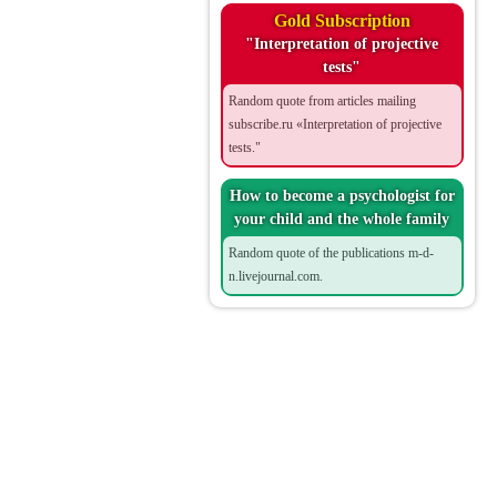
Gold Subscription
"Interpretation of projective
tests"
Random quote from articles mailing
subscribe.ru «Interpretation of projective
tests."
How to become a psychologist for
your child and the whole family
Random quote of the publications m-d-
n.livejournal.com.