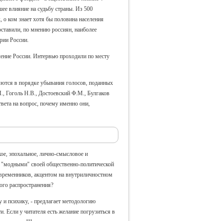
ее влияние на судьбу страны. Из 500
 о ком знает хотя бы половина населения
оставили, по мнению россиян, наиболее
рии России.
еление России. Интервью проходили по месту
ляются в порядке убывания голосов, поданных
., Гоголь Н.В., Достоевский Ф.М., Булгаков
вета на вопрос, почему именно они,
кое, эпохальное, лично-смысловое и
я "модными" своей общественно-политической
овременников, акцентом на внутриличностном
ого распространения?
у и психику, - предлагает методологию
. Если у читателя есть желание погрузиться в