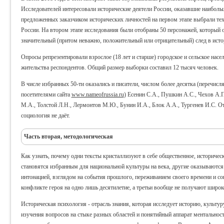
Исследователей интересовали исторические деятели России, оказавшие наибольш
предложенных заказчиком исторических личностей на первом этапе выбрали тех,
России. На втором этапе исследования были отобраны 50 персонажей, который 
значительный (притом неважно, положительный или отрицательный) след в исто
Опросы репрезентировали взрослое (18 лет и старше) городское и сельское нас
жительства респондентов. Общий размер выборки составил 12 тысяч человек.
В числе избранных 50-ти оказались и писатели, числом более десятка (перечис
посетителями сайта
www.nameofrussia.ru
) Есенин С.А., Пушкин А.С., Чехов А.П
М.А., Толстой Л.Н., Лермонтов М.Ю., Бунин И.А., Блок А.А., Тургенев И.С. От
социология не даёт.
Часть вторая, методологическая
Как узнать, почему одни тексты кристаллизуют в себе общественное, историчес
становятся избранным для национальной культуры на века, другие оказываютс
интонацией, взглядом на события прошлого, переживанием своего времени и с
конфликте героя на одно лишь десятилетие, а третьи вообще не получают широк
Историческая психология - отрасль знания, которая исследует историю, культур
изучения вопросов на стыке разных областей и понятийный аппарат ментальности