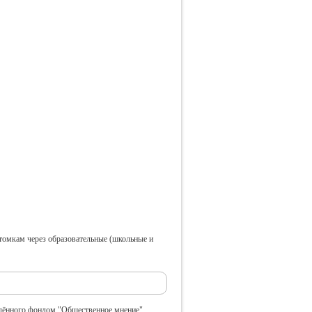
отомкам через образовательные (школьные и
едённого фондом "Общественное мнение".