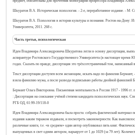
предмет, обязательны для прочтения монографии профессора Владимира Алекс
Шкуратов В.А. Историческая психология. - 2-е, переработанное издание. - М: См
Шкуратов В.А. Психология в истории культуры и познания. Ростов-на-Дону: 
Университета, 2011. 268 с.
Часть третья, психологическая
Идеи Владимира Александровича Шкуратова легли в основу диссертации, выпол
аспирантуре Ростовского Государственного Университета (в настоящее время 
годах.
Сказать по правде, диссертация это трёхсотстраничный том, написанный
Текст диссертации доступен всем желающим, искать надо по фамилии Бермант, -
взяла фамилию мужа, а после развода подписываю работы двойной фамилией Б
Бермант Ольга Викторовна. Письменная ментальность в России 1917 - 1996 гг.
: Диссертация на соискание учёной степени кандидата психологических наук. Спец
РГБ ОД, 61:99-19/118-0
Идея Владимира Александровича была проста: собрать фактический материал п
издания каким тиражом издавали, и посмотреть закономерности. Как выяснилось
различные книги, т.е. «в среднем» один автор опубликовал пять книг. Фактичес
выпущенных в свет одним автором, варьирует от 1 до 1029 (за 79 лет). Количес