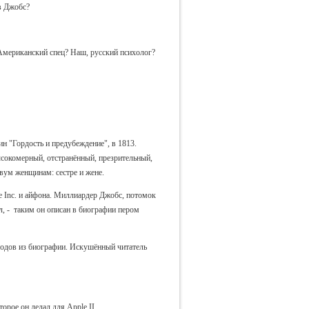
ив Джобс?
Американский спец? Наш, русский психолог?
н "Гордость и предубеждение", в 1813.
сокомерный, отстранённый, презрительный,
вум женщинам: сестре и жене.
e Inc. и айфона. Миллиардер Джобс, потомок
, - таким он описан в биографии пером
одов из биографии. Искушённый читатель
орое он делал для Apple II.