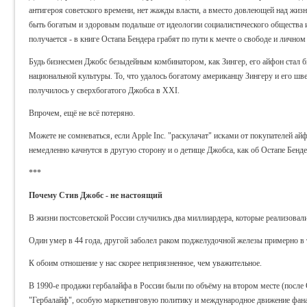
антигероя советского времени, нет жажды власти, а вместо довлеющей над жизн
быть богатым и здоровым подальше от идеологии социалистического общества и 
получается - в книге Остапа Бендера грабят по пути к мечте о свободе и личном 
Будь бизнесмен Джобс безыдейным комбинатором, как Зингер, его айфон стал 
национальной культуры. То, что удалось богатому американцу Зингеру и его ш
получилось у сверхбогатого Джобса в XXI.
Впрочем, ещё не всё потеряно.
Можете не сомневаться, если Apple Inc. "раскулачат" исками от покупателей ай
немедленно качнутся в другую сторону и о детище Джобса, как об Остапе Бенде
***
Почему Стив Джобс - не настоящий
В жизни постсоветской России случились два миллиардера, которые реализовал
Один умер в 44 года, другой заболел раком поджелудочной железы примерно в т
К обоим отношение у нас скорее неприязненное, чем уважительное.
В 1990-е продажи гербалайфа в России были по объёму на втором месте (пос
"Гербалайф", особую маркетинговую политику и международное движение фана