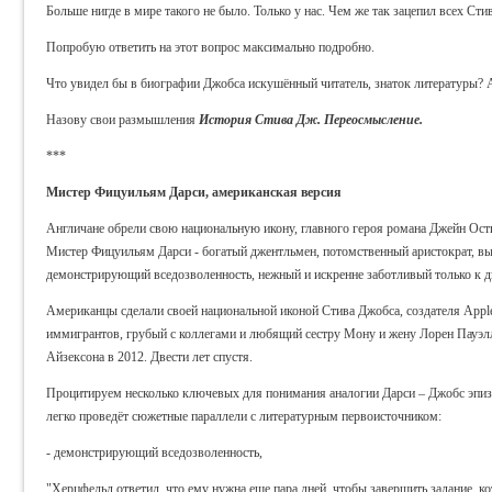
Больше нигде в мире такого не было. Только у нас. Чем же так зацепил всех Ст
Попробую ответить на этот вопрос максимально подробно.
Что увидел бы в биографии Джобса искушённый читатель, знаток литературы? 
Назову свои размышления
История Стива Дж.
Переосмысление.
***
Мистер Фицуильям Дарси, американская версия
Англичане обрели свою национальную икону, главного героя романа Джейн Ости
Мистер Фицуильям Дарси - богатый джентльмен, потомственный аристократ, вы
демонстрирующий вседозволенность, нежный и искренне заботливый только к д
Американцы сделали своей национальной иконой Стива Джобса, создателя Appl
иммигрантов, грубый с коллегами и любящий сестру Мону и жену Лорен Пауэлл
Айзексона в 2012. Двести лет спустя.
Процитируем несколько ключевых для понимания аналогии Дарси – Джобс эпиз
легко проведёт сюжетные параллели с литературным первоисточником:
- демонстрирующий вседозволенность,
"Херцфельд ответил, что ему нужна еще пара дней, чтобы завершить задание, кот