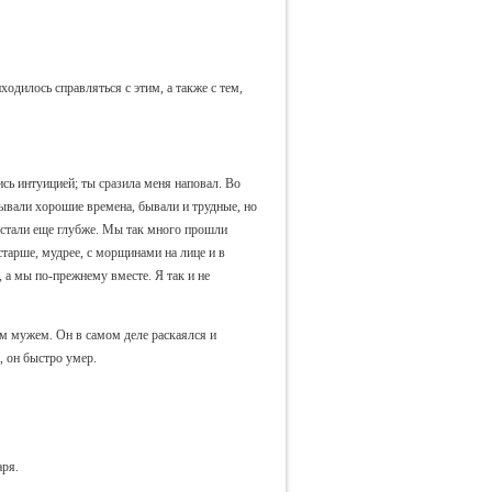
одилось справляться с этим, а также с тем,
сь интуицией; ты сразила меня наповал. Во
ывали хорошие времена, бывали и трудные, но
 стали еще глубже. Мы так много прошли
старше, мудрее, с морщинами на лице и в
, а мы по-прежнему вместе. Я так и не
 мужем. Он в самом деле раскаялся и
, он быстро умер.
аря.