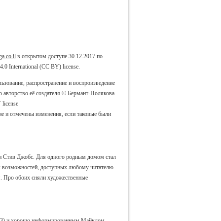
ga.co.il
в открытом доступе 30.12.2017 по
 International (CC BY) license.
ьзование, распространение и воспроизведение
о авторство её создателя © Бермант-Полякова
license
ие и отмечены изменения, если таковые были
 и Стив Джобс. Для одного родным домом стал
их возможностей, доступных любому читателю
. Про обоих сняли художественные
 (3) и хорошо информированным Майклом