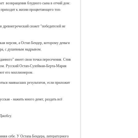
ет возвращения блудного сына в отчий дом:
 приходит к жизни процветающего топ-
 древнегреческий сюжет "победителей не
кая версия, а Остап Бендер, которому деньги
ора, с душевным надрывом.
анного" имеет свои точки пересечения. Стив
ром. Русский Остап-Сулейман-Берта-Мария
ают его миллионером.
иться наивысших результатов, если приложит
сская - нажить много денег, раздать всё
 Джобсу.
иняя себе. У Остапа Бендера, литературного