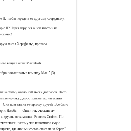
II, чтобы передать ее другому сотруднику.
e II? Через пару лет о нем никто и не
о сейчас!
торую писал Херцфельд, пропала.
 его вещи в офис Macintosh.
обро пожаловать в команду Mac!" (3)
и на сумму около 750 тысяч долларов. Часть
или вечеринку.Джобс приехал их навестить.
— Они позвали на вечеринку друзей. Все было
орит Джобс. — Они и так счастливы».
 круизы от компании Princess Cruises. По
ечатление», потому что напомнило ему о
циско, где личный состав списали на берег."