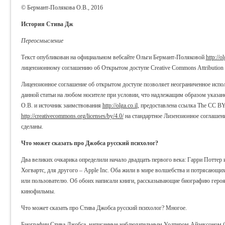
© Бермант-Полякова О.В., 2016
История Стива Дж
Переосмысление
Текст опубликован на официальном вебсайте Ольги Бермант-Поляковой
http://ol
лицензионному соглашению об Открытом доступе Creative Commons Attribution 4.0
Лицензионное соглашение об открытом доступе позволяет неограниченное испол
данной статьи на любом носителе при условии, что надлежащим образом указан
О.В. и источник заимствования
http://olga.co.il
, предоставлена ссылка The CC BY 
http://creativecommons.org/licenses/by/4.0/
на стандартное Лизензионное соглашен
сделаны.
Что может сказать про Джобса русский психолог?
Два великих очкарика определили начало двадцать первого века: Гарри Поттер
Хогвартс, для другого – Apple Inc. Оба жили в мире волшебства и потрясающ
или пользователю. Об обоих написали книги, рассказывающие биографию героя
кинофильмы.
Что может сказать про Стива Джобса русский психолог? Многое.
Биографии Стива Джобса, написанные наблюдательным Уолтером Айзексоном