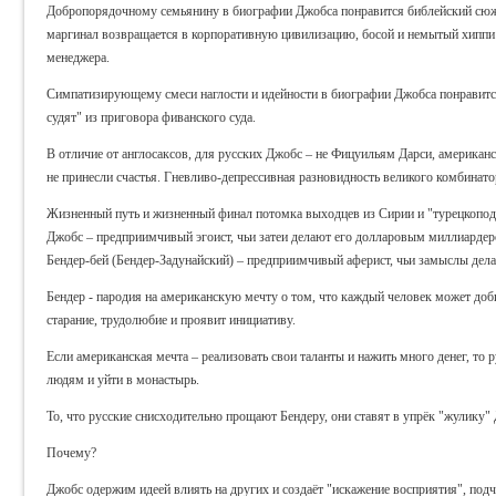
Добропорядочному семьянину в биографии Джобса понравится библейский сюж
маргинал возвращается в корпоративную цивилизацию, босой и немытый хиппи
менеджера.
Симпатизирующему смеси наглости и идейности в биографии Джобса понравится
судят" из приговора фиванского суда.
В отличие от англосаксов, для русских Джобс – не Фицуильям Дарси, американс
не принесли счастья. Гневливо-депрессивная разновидность великого комбинат
Жизненный путь и жизненный финал потомка выходцев из Сирии и "турецкоподд
Джобс – предприимчивый эгоист, чьи затеи делают его долларовым миллиарде
Бендер-бей (Бендер-Задунайский) – предприимчивый аферист, чьи замыслы дел
Бендер - пародия на американскую мечту о том, что каждый человек может доб
старание, трудолюбие и проявит инициативу.
Если американская мечта – реализовать свои таланты и нажить много денег, то ру
людям и уйти в монастырь.
То, что русские снисходительно прощают Бендеру, они ставят в упрёк "жулику"
Почему?
Джобс одержим идеей влиять на других и создаёт "искажение восприятия", подч