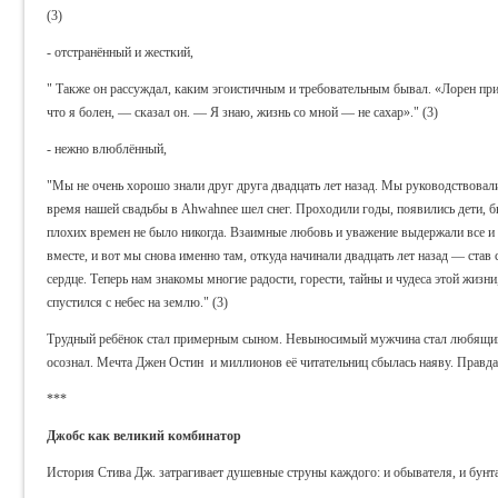
(3)
- отстранённый и жесткий,
" Также он рассуждал, каким эгоистичным и требовательным бывал. «Лорен прих
что я болен, — сказал он. — Я знаю, жизнь со мной — не сахар»." (3)
- нежно влюблённый,
"Мы не очень хорошо знали друг друга двадцать лет назад. Мы руководствовали
время нашей свадьбы в Ahwahnee шел снег. Проходили годы, появились дети, б
плохих времен не было никогда. Взаимные любовь и уважение выдержали все и
вместе, и вот мы снова именно там, откуда начинали двадцать лет назад — став 
сердце. Теперь нам знакомы многие радости, горести, тайны и чудеса этой жизни
спустился с небес на землю." (3)
Трудный ребёнок стал примерным сыном. Невыносимый мужчина стал любящим
осознал. Мечта Джен Остин и миллионов её читательниц сбылась наяву. Правда
***
Джобс как великий комбинатор
История Стива Дж. затрагивает душевные струны каждого: и обывателя, и бунт