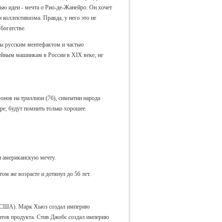
ью идеи - мечта о Рио-де-Жанейро. Он хочет
коллективизма. Правда, у него это не
богатстве.
бы русским ментефактом и частью
вейным машинкам в России в XIX веке, не
фонов на триллион (7б), симпатии народа
ре, будут помнить только хорошее.
и американскую мечту.
ом же возрасте и дотянул до 56 лет.
ле США). Марк Хьюз создал империю
тов продукта. Стив Джобс создал империю