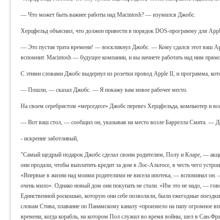
— Что может быть важнее работы над Macintosh? — изумился Джобс.
Херцфельд объяснил, что должен привести в порядок DOS-программу для Apple 
— Это пустая трата времени! — воскликнул Джобс. — Кому сдался этот ваш Appl
вспомнит. Macintosh — будущее компании, и вы начнете работать над ним прям
С этими словами Джобс выдернул из розетки провод Apple II, и программа, ко
— Пошли, — сказал Джобс. — Я покажу вам новое рабочее место.
На своем серебристом «мерседесе» Джобс перевез Херцфельда, компьютер и все
— Вот ваш стол, — сообщил он, указывая на место возле Баррелла Смита. — Д
- искренне заботливый,
"Самый щедрый подарок Джобс сделал своим родителям, Полу и Кларе, — акци
они продали, чтобы выплатить кредит за дом в Лос-Альтосе, в честь чего устро
«Впервые в жизни над моими родителями не висела ипотека, — вспоминал он. 
очень мило». Однако новый дом они покупать не стали. «Им это не надо, — гов
Единственной роскошью, которую они себе позволяли, были ежегодные поездки в
словам Стива, плавание по Панамскому каналу «произвело на папу огромное вп
времени, когда корабль, на котором Пол служил во время войны, шел в Сан-Фран