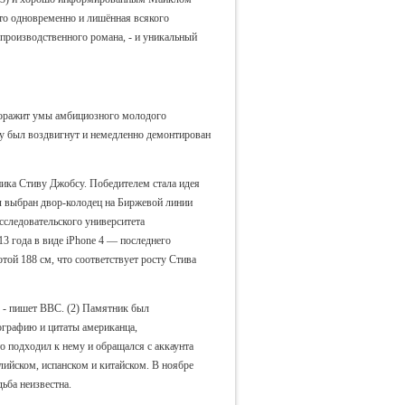
то одновременно и лишённая всякого
 производственного романа, - и уникальный
удоражит умы амбициозного молодого
му был воздвигнут и немедленно демонтирован
ика Стиву Джобсу. Победителем стала идея
л выбран двор-колодец на Биржевой линии
следовательского университета
3 года в виде iPhone 4 — последнего
ой 188 см, что соответствует росту Стива
 - пишет BBC. (2) Памятник был
ографию и цитаты американца,
о подходил к нему и обращался с аккаунта
лийском, испанском и китайском. В ноябре
ьба неизвестна.