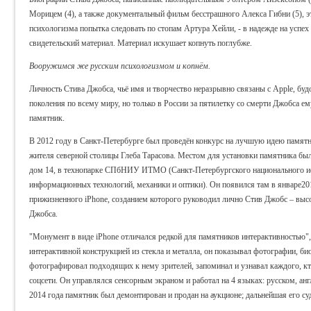
Морицем (4), а также документальный фильм бесстрашного Алекса Гибни (5), э
психологизма попытка следовать по стопам Артура Хейли, - в надежде на успех
свидетельский материал. Материал искушает копнуть поглубже.
Вооружимся же русским психологизмом и копнём.
Личность Стива Джобса, чьё имя и творчество неразрывно связаны с Apple, б
поколения по всему миру, но только в России за пятилетку со смерти Джобса е
памятник.
В 2012 году в Санкт-Петербурге был проведён конкурс на лучшую идею памятн
жителя северной столицы Глеба Тарасова. Местом для установки памятника бы
дом 14, в технопарке СПбНИУ ИТМО (Санкт-Петербургского национального ис
информационных технологий, механики и оптики). Он появился там в январе201
прижизненного iPhone, созданием которого руководил лично Стив Джобс – высот
Джобса.
"Монумент в виде iPhone отличался редкой для памятников интерактивностью",
интерактивной конструкцией из стекла и металла, он показывал фотографии, би
фотографировал подходящих к нему зрителей, запоминал и узнавал каждого, кт
соцсети. Он управлялся сенсорным экраном и работал на 4 языках: русском, анг
2014 года памятник был демонтирован и продан на аукционе; дальнейшая его суд