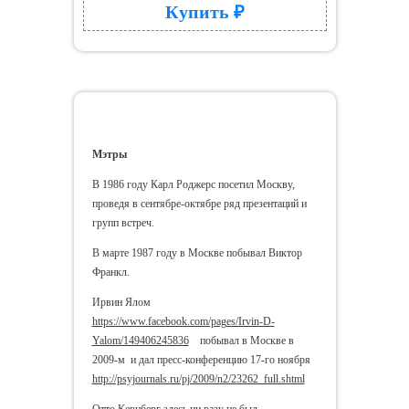
Купить ₽
Грете Анна Лёйтц
Мэтры
В 1986 году Карл Роджерс посетил Москву,
проведя в сентябре-октябре ряд презентаций и
групп встреч.
В марте 1987 году в Москве побывал Виктор
Франкл.
Ирвин Ялом
https://www.facebook.com/pages/Irvin-D-
Yalom/149406245836
побывал в Москве в
2009-м и дал пресс-конференцию 17-го ноября
http://psyjournals.ru/pj/2009/n2/23262_full.shtml
Отто Кернберг здесь ни разу не был.