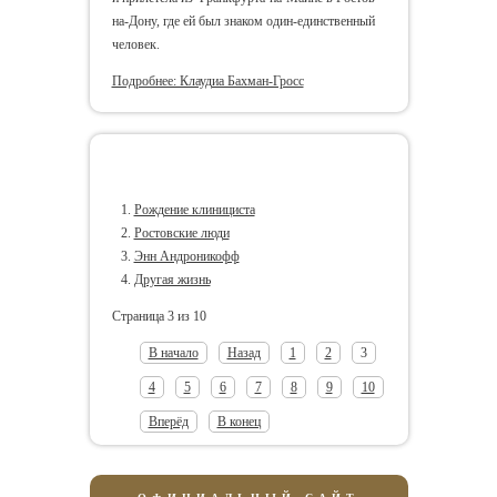
на-Дону, где ей был знаком один-единственный
человек.
Подробнее: Клаудиа Бахман-Гросс
Еще статьи...
Рождение клинициста
Ростовские люди
Энн Андроникофф
Другая жизнь
Страница 3 из 10
В начало
Назад
1
2
3
4
5
6
7
8
9
10
Вперёд
В конец