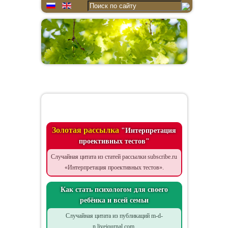
Цитата дня
Золотая рассылка
"Интерпретация
проективных тестов"
Случайная цитата из статей рассылки subscribe.ru
«Интерпретация проективных тестов».
Как стать психологом для своего
ребёнка и всей семьи
Случайная цитата из публикаций m-d-
n.livejournal.com.