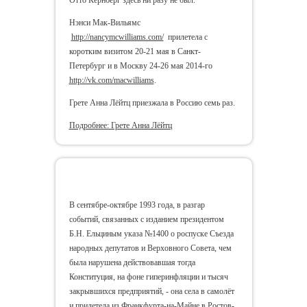
Нэнси Мак-Вильямс
http://nancymcwilliams.com/
прилетела с
коротким визитом 20-21 мая в Санкт-
Петербург и в Москву 24-26 мая 2014-го
http://vk.com/macwilliams
.
Грете Анна Лёйтц приезжала в Россию семь раз.
Подробнее: Грете Анна Лёйтц
Клаудиа Бахман-Гросс
В сентябре-октябре 1993 года, в разгар
событий, связанных с изданием президентом
Б.Н. Ельциным указа №1400 о роспуске Съезда
народных депутатов и Верховного Совета, чем
была нарушена действовавшая тогда
Конституция, на фоне гиперинфляции и тысяч
закрывшихся предприятий, - она села в самолёт
и прилетела из Франкфурта-на-Майне в Ростов-